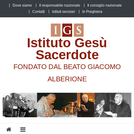
Skip
Dove siamo
Il responsabile nazionale
Il consiglio nazionale
to
Contatti
Istituti secolari
In Preghiera
content
Istituto Gesù
Sacerdote
FONDATO DAL BEATO GIACOMO
ALBERIONE