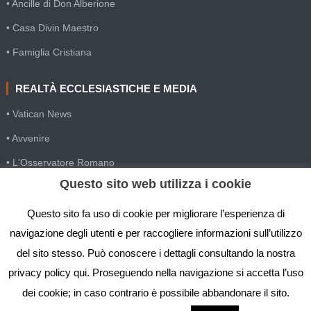
• Ancille di Don Alberione
• Casa Divin Maestro
• Famiglia Cristiana
REALTÀ ECCLESIASTICHE E MEDIA
• Vatican News
• Avvenire
• L'Osservatore Romano
Questo sito web utilizza i cookie
• SIR Agenzia d'informazione
• Gesuiti Villapizzone
Questo sito fa uso di cookie per migliorare l’esperienza di
navigazione degli utenti e per raccogliere informazioni sull’utilizzo
• Settimana della Comunicazione
del sito stesso. Può conoscere i dettagli consultando la nostra
• Festival Biblico
privacy policy qui. Proseguendo nella navigazione si accetta l’uso
dei cookie; in caso contrario è possibile abbandonare il sito.