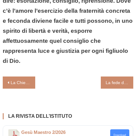
dire: esortazione, consiglio, riprensione. Dove
c’è l’amore l’esercizio della fraternità concreta
e feconda diviene facile e tutti possono, in uno
spirito di libertà e verità, esporre
affettuosamente quel consiglio che
rappresenta luce e giustizia per ogni figliuolo
di Dio.
Navigazione
La Chiesa e il coraggio conciliare di andare incontro a un’umanità naufraga
La fede di Abramo di Bruna Costacurta
articoli
LA RIVISTA DELL’ISTITUTO
Gesù Maestro 2/2026
Download