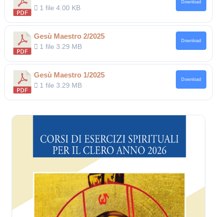
Download
1 file
4.00 KB
Gesù Maestro 2/2025
Download
1 file
3.29 MB
Gesù Maestro 1/2025
Download
1 file
3.29 MB