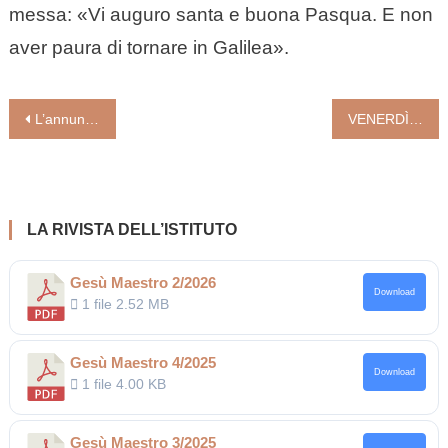
messa: «Vi auguro santa e buona Pasqua. E non
aver paura di tornare in Galilea».
Navigazione
L’annuncio di Delpini. Milano manda i seminaristi ad abitare un anno in parrocchia
VENERDÌ SANTO 23: nella tradizionale Omelia, CANTALAMESSA mette in guardia: “OGGI CI SI CROGIOLA NEL NICHILISMO”
articoli
LA RIVISTA DELL’ISTITUTO
Gesù Maestro 2/2026
Download
1 file
2.52 MB
Gesù Maestro 4/2025
Download
1 file
4.00 KB
Gesù Maestro 3/2025