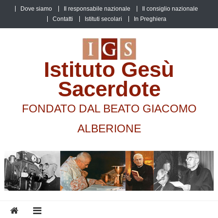
Skip
Dove siamo
Il responsabile nazionale
Il consiglio nazionale
to
Contatti
Istituti secolari
In Preghiera
content
Istituto Gesù
Sacerdote
FONDATO DAL BEATO GIACOMO
ALBERIONE