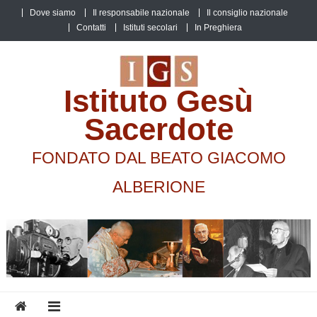
Skip
Dove siamo
Il responsabile nazionale
Il consiglio nazionale
to
Contatti
Istituti secolari
In Preghiera
content
Istituto Gesù
Sacerdote
FONDATO DAL BEATO GIACOMO
ALBERIONE