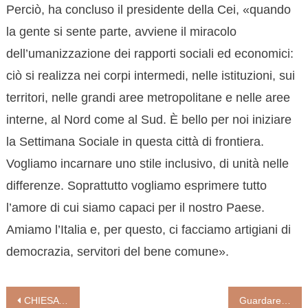
Perciò, ha concluso il presidente della Cei, «quando
la gente si sente parte, avviene il miracolo
dell’umanizzazione dei rapporti sociali ed economici:
ciò si realizza nei corpi intermedi, nelle istituzioni, sui
territori, nelle grandi aree metropolitane e nelle aree
interne, al Nord come al Sud. È bello per noi iniziare
la Settimana Sociale in questa città di frontiera.
Vogliamo incarnare uno stile inclusivo, di unità nelle
differenze. Soprattutto vogliamo esprimere tutto
l’amore di cui siamo capaci per il nostro Paese.
Amiamo l’Italia e, per questo, ci facciamo artigiani di
democrazia, servitori del bene comune».
Navigazione
CHIESA E SPIRITUALITÀ CULTURA E SOCIETÀ. L’enciclica «Caritas in Veritate»
Guardare con occhi affinati dentro questo tempo di attesa (don Vincenzo Arnone)