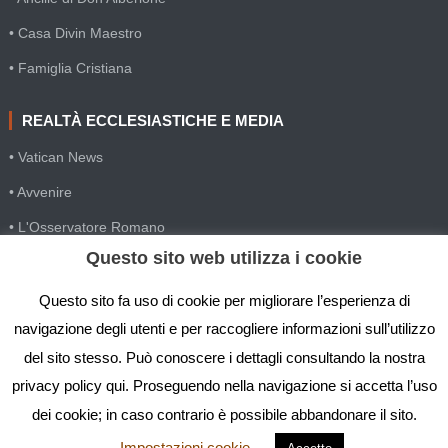
• Casa Divin Maestro
• Famiglia Cristiana
REALTÀ ECCLESIASTICHE E MEDIA
• Vatican News
• Avvenire
• L'Osservatore Romano
Questo sito web utilizza i cookie
• SIR Agenzia d'informazione
• Gesuiti Villapizzone
Questo sito fa uso di cookie per migliorare l’esperienza di
navigazione degli utenti e per raccogliere informazioni sull’utilizzo
• Settimana della Comunicazione
del sito stesso. Può conoscere i dettagli consultando la nostra
• Festival Biblico
privacy policy qui. Proseguendo nella navigazione si accetta l’uso
dei cookie; in caso contrario è possibile abbandonare il sito.
Impostazioni cookie