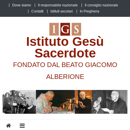
Skip
Dove siamo
Il responsabile nazionale
Il consiglio nazionale
to
Contatti
Istituti secolari
In Preghiera
content
Istituto Gesù
Sacerdote
FONDATO DAL BEATO GIACOMO
ALBERIONE