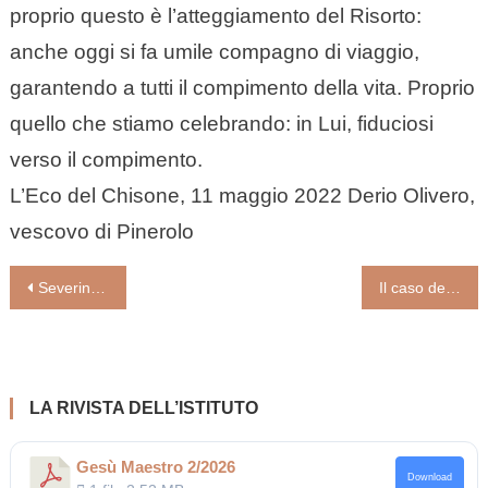
proprio questo è l’atteggiamento del Risorto:
anche oggi si fa umile compagno di viaggio,
garantendo a tutti il compimento della vita. Proprio
quello che stiamo celebrando: in Lui, fiduciosi
verso il compimento.
L’Eco del Chisone, 11 maggio 2022 Derio Olivero,
vescovo di Pinerolo
Navigazione
Severino Dianich: «Per le chiese è tempo di rivoluzione domestica»
Il caso della celebrazione in mare. Sì, la Messa con Gesù vale il vestito della festa (intervento di Pierangelo Sequeri)
articoli
LA RIVISTA DELL’ISTITUTO
Gesù Maestro 2/2026
Download