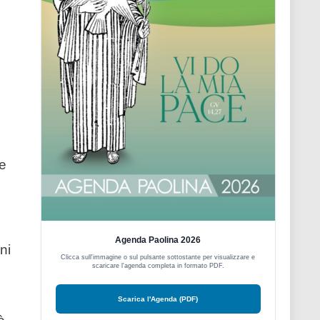
re
Agenda Paolina 2026
ni
Clicca sull'immagine o sul pulsante sottostante per visualizzare e
scaricare l'agenda completa in formato PDF.
Scarica l'Agenda (PDF)