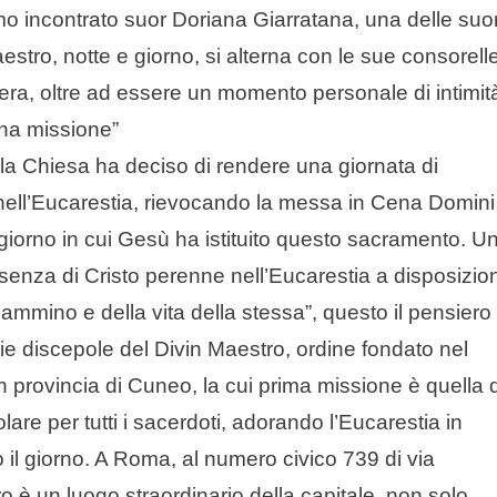
mo incontrato suor Doriana Giarratana, una delle suo
tro, notte e giorno, si alterna con le sue consorell
iera, oltre ad essere un momento personale di intimit
una missione”
 la Chiesa ha deciso di rendere una giornata di
 nell’Eucarestia, rievocando la messa in Cena Domini
giorno in cui Gesù ha istituito questo sacramento. U
enza di Cristo perenne nell’Eucarestia a disposizio
cammino e della vita della stessa”, questo il pensiero 
ie discepole del Divin Maestro, ordine fondato nel
 provincia di Cuneo, la cui prima missione è quella d
are per tutti i sacerdoti, adorando l’Eucarestia in
 il giorno. A Roma, al numero civico 739 di via
 è un luogo straordinario della capitale, non solo