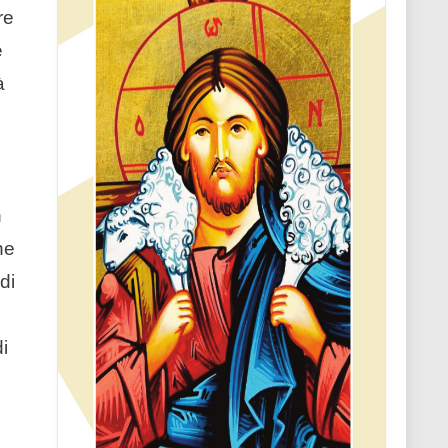
re
e
à
n
ne
di
i