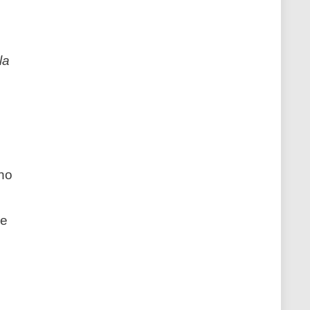
la
 ho
he