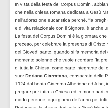
In vista della festa del Corpus Domini, abbia
che nella chiesa romana dedicata a Gesù Maes
nell’adorazione eucaristica perché, “la pregh
e di vita relazionale con il Signore, è anche 
La festa del Corpus Domini è la giornata che
precetto, per celebrare la presenza di Cristo
del Giovedì santo, quando si fa memoria del 
momento solenne che vuole ricordare “la pres
di tutta la Chiesa, come parte integrante del 
suor
Doriana Giarratana
, consacrata delle P
1924 dal beato Giacomo Alberione ad Alba, in
pregare per tutta la Chiesa ed in modo particol
modo perenne, ogni giorno dell’anno per tutto
Portuense, la chiesa dedicata a Gesù Maestro