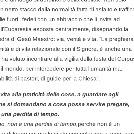
 netto stacco dalla normalità fatta di asfalto e traffic
e fuori i fedeli con un abbraccio che li invita ad
sull’Eucarestia esposta centralmente, disegnando la
edra di Gesù Maestro: via, verità e vita. “La preghiera
ità e di vita relazionale con il Signore, è anche una
 ha voluto incontrare alla vigilia della festa del Corpu
il mondo, per intercedere per tutta l’umanità ma,
lità di pastori, di guide per la Chiesa”.
vita alla praticità delle cose, a guardare agli
sone si domandano a cosa possa servire pregare,
 una perdita di tempo.
no, non è una perdita di tempo,
perché non è un
e di luogo nel quale si sta con colui che si ama, con