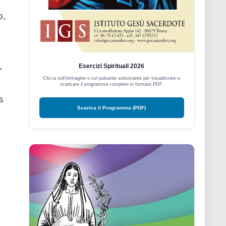
o,
,
Esercizi Spirituali 2026
Clicca sull'immagine o sul pulsante sottostante per visualizzare e
scaricare il programma completo in formato PDF.
s
Scarica il Programma (PDF)