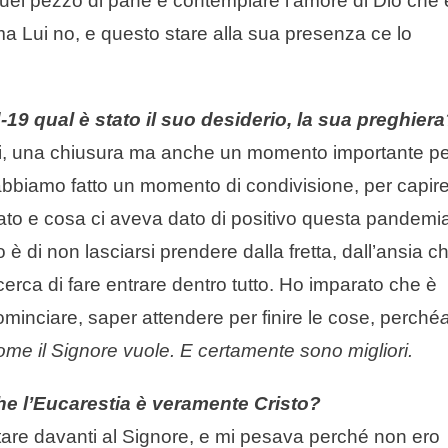
uel pezzo di pane è contemplare l’amore di Dio che 
ma Lui no, e questo stare alla sua presenza ce lo
9 qual è stato il suo desiderio, la sua preghiera
i, una chiusura ma anche un momento importante pe
abbiamo fatto un momento di condivisione, per capir
ato e cosa ci aveva dato di positivo questa pandemi
di non lasciarsi prendere dalla fretta, dall’ansia c
cerca di fare entrare dentro tutto. Ho imparato che è
minciare, saper attendere per finire le cose, perché
me il Signore vuole. E certamente sono migliori.
he l’Eucarestia è veramente Cristo?
stare davanti al Signore, e mi pesava perché non ero