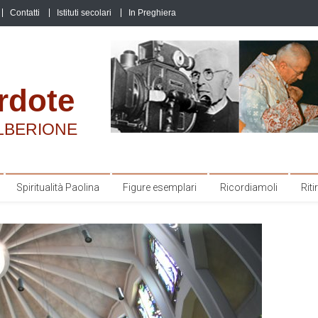
Contatti
Istituti secolari
In Preghiera
rdote
LBERIONE
Spiritualità Paolina
Figure esemplari
Ricordiamoli
Ritir