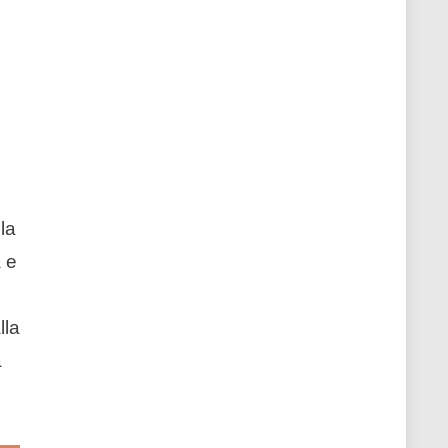
la
a e
lla
a