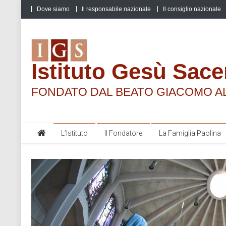
Skip
Dove siamo
Il responsabile nazionale
Il consiglio nazionale
to
content
Istituto Gesù Sace
FONDATO DAL BEATO GIACOMO A
L’Istituto
Il Fondatore
La Famiglia Paolina