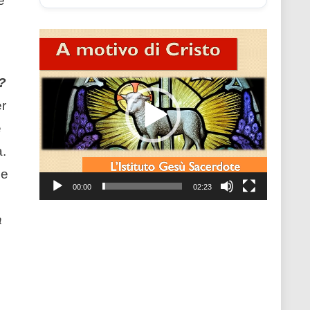
è
Video
Player
?
r
e
a.
he
00:00
02:23
a