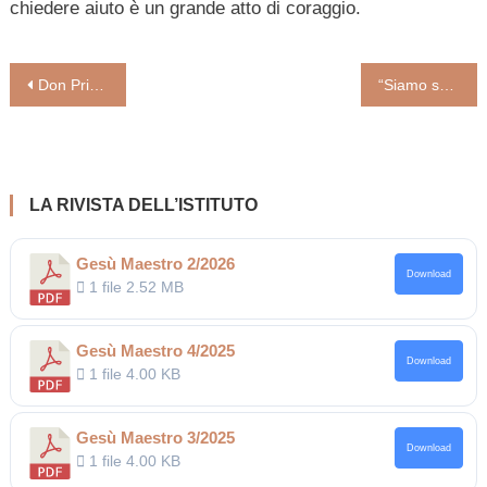
chiedere aiuto è un grande atto di coraggio.
Navigazione
Don Primo Mazzolari parlava da poeta innamorato di Dio e del prossimo. La forza che viene dal Vangelo
“Siamo semplicemente servi, abbiamo fatto quanto dovevamo fare” di d.Andrea Lonardo
articoli
LA RIVISTA DELL’ISTITUTO
Gesù Maestro 2/2026
Download
1 file
2.52 MB
Gesù Maestro 4/2025
Download
1 file
4.00 KB
Gesù Maestro 3/2025
Download
1 file
4.00 KB