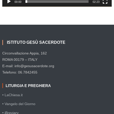
00:00
02:23
ISTITUTO GESÙ SACERDOTE
Circonvallazione Appia, 162
ROMA 00179 – ITALY
E-mail: info@gesusacerdote.org
Telefono: 06.7842455
LITURGIA E PREGHIERA
• LaChiesa.it
• Vangelo del Giorno
• iBreviary