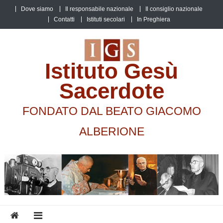
Skip
Dove siamo
Il responsabile nazionale
Il consiglio nazionale
to
Contatti
Istituti secolari
In Preghiera
content
Istituto Gesù
Sacerdote
FONDATO DAL BEATO GIACOMO
ALBERIONE