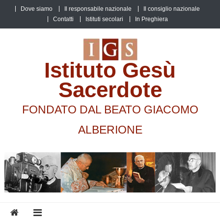
Skip
Dove siamo
Il responsabile nazionale
Il consiglio nazionale
to
Contatti
Istituti secolari
In Preghiera
content
Istituto Gesù
Sacerdote
FONDATO DAL BEATO GIACOMO
ALBERIONE