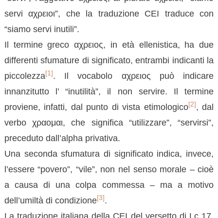
servi αχρειοι”, che la traduzione CEI traduce con
“siamo servi inutili”.
Il termine greco αχρειος, in età ellenistica, ha due
differenti sfumature di significato, entrambi indicanti la
[1]
piccolezza
. Il vocabolo αχρειος può indicare
innanzitutto l’ “inutilità”, il non servire. Il termine
[2]
proviene, infatti, dal punto di vista etimologico
, dal
verbo χραομαι, che significa “utilizzare”, “servirsi”,
preceduto dall’alpha privativa.
Una seconda sfumatura di significato indica, invece,
l’essere “povero”, “vile”, non nel senso morale – cioè
a causa di una colpa commessa – ma a motivo
[3]
dell’umiltà di condizione
.
La traduzione italiana della CEI del versetto di Lc 17,