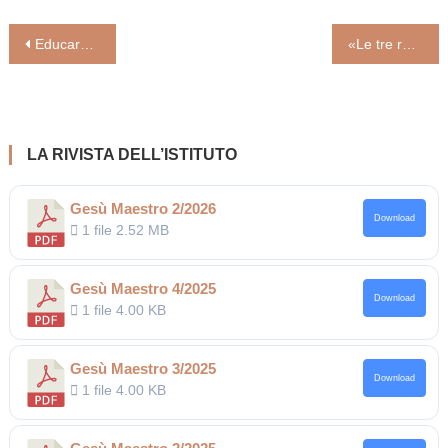
Navigazione
Educare è un menù con 5 sapori. Ecco quali sono
«Le tre radici del disinteresse verso il cristianesimo» (Luigino Bruni)
articoli
LA RIVISTA DELL’ISTITUTO
Gesù Maestro 2/2026
Download
1 file
2.52 MB
Gesù Maestro 4/2025
Download
1 file
4.00 KB
Gesù Maestro 3/2025
Download
1 file
4.00 KB