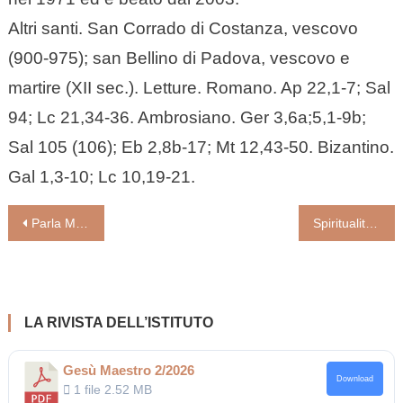
Altri santi. San Corrado di Costanza, vescovo
(900-975); san Bellino di Padova, vescovo e
martire (XII sec.). Letture. Romano. Ap 22,1-7; Sal
94; Lc 21,34-36. Ambrosiano. Ger 3,6a;5,1-9b;
Sal 105 (106); Eb 2,8b-17; Mt 12,43-50. Bizantino.
Gal 1,3-10; Lc 10,19-21.
Navigazione
Parla Maria, la prof più brava del mondo: «Ecco la mia ora di Religione»
Spiritualità e stile dell’Avvento
articoli
LA RIVISTA DELL’ISTITUTO
Gesù Maestro 2/2026
Download
1 file
2.52 MB