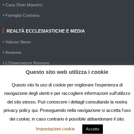
• Casa Divin Maestro
• Famiglia Cristiana
REALTÀ ECCLESIASTICHE E MEDIA
• Vatican News
• Avvenire
• L'Osservatore Romano
Questo sito web utilizza i cookie
• SIR Agenzia d'informazione
• Gesuiti Villapizzone
Questo sito fa uso di cookie per migliorare l’esperienza di
navigazione degli utenti e per raccogliere informazioni sull’utilizzo
• Settimana della Comunicazione
del sito stesso. Può conoscere i dettagli consultando la nostra
• Festival Biblico
privacy policy qui. Proseguendo nella navigazione si accetta l’uso
dei cookie; in caso contrario è possibile abbandonare il sito.
Impostazioni cookie
Accetto
IGS - Istituto Gesù Sacerdote © Copyright 2019