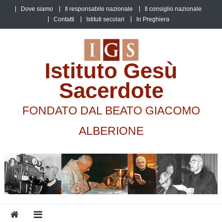
Skip
Dove siamo
Il responsabile nazionale
Il consiglio nazionale
to
Contatti
Istituti secolari
In Preghiera
content
Istituto Gesù
Sacerdote
FONDATO DAL BEATO GIACOMO
ALBERIONE