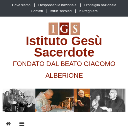
Skip
Dove siamo
Il responsabile nazionale
Il consiglio nazionale
to
Contatti
Istituti secolari
In Preghiera
content
Istituto Gesù
Sacerdote
FONDATO DAL BEATO GIACOMO
ALBERIONE