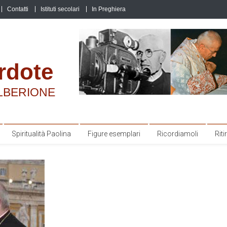
Contatti
Istituti secolari
In Preghiera
rdote
LBERIONE
Spiritualità Paolina
Figure esemplari
Ricordiamoli
Ritir