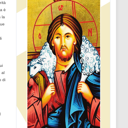
rità
ua è
 la
due
i
ui
 al
o di
l