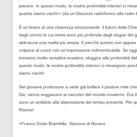
piacere. In questo modo, le nostre profondità interiori ci ri
quanto siamo ciechi!» (da un Discorso radiofonico alla radio b
È un brano di una chiarezza emozionante: il futuro della Chi
dagli uomini le cui menti sono più profonde degli slogan del gi
abbraccia una realtà più ampia. E perché questo non appaia un 
colpisce al cuore con un’espressione indimenticabile: Se ogg
troviamo molto semplice evadere, sfuggire alle profondità del
questo modo, le nostre profondità interiori ci rimangono pre
siamo ciechi!
Nel giovane professore si vede già brillare il pastore mite che
Dio, senza soggiacere ai narcotici del mondo moderno. Era il 
sono un antidoto alla depressione del tempo presente. Per q
Risorto!
+Franco Giulio Brambilla Vescovo di Novara