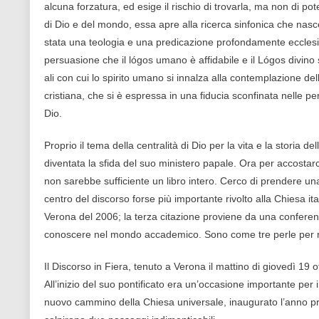
alcuna forzatura, ed esige il rischio di trovarla, ma non di 
di Dio e del mondo, essa apre alla ricerca sinfonica che nasc
stata una teologia e una predicazione profondamente ecclesial
persuasione che il lógos umano è affidabile e il Lógos divin
ali con cui lo spirito umano si innalza alla contemplazione della
cristiana, che si è espressa in una fiducia sconfinata nelle p
Dio.
Proprio il tema della centralità di Dio per la vita e la storia 
diventata la sfida del suo ministero papale. Ora per accostarci
non sarebbe sufficiente un libro intero. Cerco di prendere una
centro del discorso forse più importante rivolto alla Chiesa i
Verona del 2006; la terza citazione proviene da una conferen
conoscere nel mondo accademico. Sono come tre perle per r
Il Discorso in Fiera, tenuto a Verona il mattino di giovedì 1
All’inizio del suo pontificato era un’occasione importante per i
nuovo cammino della Chiesa universale, inaugurato l’anno pr