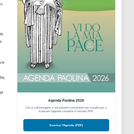
on
te.
e
are
ta,
ge
Agenda Paolina 2026
Clicca sull'immagine o sul pulsante sottostante per visualizzare e
scaricare l'agenda completa in formato PDF.
Scarica l'Agenda (PDF)