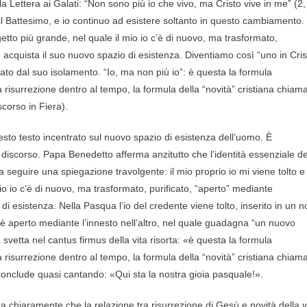
ella Lettera ai Galati: “Non sono più io che vivo, ma Cristo vive in me” (2,
 il Battesimo, e io continuo ad esistere soltanto in questo cambiamento. 
getto più grande, nel quale il mio io c’è di nuovo, ma trasformato,
le acquista il suo nuovo spazio di esistenza. Diventiamo così “uno in Cris
rato dal suo isolamento. “Io, ma non più io”: è questa la formula
a risurrezione dentro al tempo, la formula della “novità” cristiana chiam
corso in Fiera).
esto testo incentrato sul nuovo spazio di esistenza dell’uomo. È
discorso. Papa Benedetto afferma anzitutto che l’identità essenziale de
 seguire una spiegazione travolgente: il mio proprio io mi viene tolto e
io io c’è di nuovo, ma trasformato, purificato, “aperto” mediante
 di esistenza. Nella Pasqua l’io del credente viene tolto, inserito in un n
ioè aperto mediante l’innesto nell’altro, nel quale guadagna “un nuovo
a svetta nel cantus firmus della vita risorta: «è questa la formula
a risurrezione dentro al tempo, la formula della “novità” cristiana chiam
conclude quasi cantando: «Qui sta la nostra gioia pasquale!».
 chiaramente che la relazione tra risurrezione di Gesù e novità della v