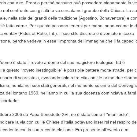
poterla esaurire. Proprio perché nessuno può possedere pienamente la ve
e nel confronto con gli altri e va cercata nel grembo della Chiesa. La s
e, nella scia dei grandi della tradizione (Agostino, Bonaventura) e con
o s’è fatto carne. Per questo possono tenersi per mano, sono «come le 
 verità» (Fides et Ratio, Int.). Il suo stile discreto è diventato mitezza
ersone, perché vedeva in esse l’impronta dell’immagine che li fa capaci d
dell’uomo è stato il roveto ardente del suo magistero teologico. Ed è
 a questo “roveto inestinguibile” è possibile battere molte strade, per c
 sorta di scorciatoia, evocando solo a tre citazioni: le prime due stanno
taliana, riunita nei suoi stati generali, nel momento solenne del Convegn
za del lontano 1969, nell’anno in cui la sua docenza cominciava a farsi
icordarlo!
9 ottobre 2006 da Papa Benedetto XVI, ne è stato come il “manifesto”.
ndicare la via con cui le Chiese d’Italia potevano inserirsi nel respiro de
ecedente con la sua recente elezione. Ero presente all’evento e mi