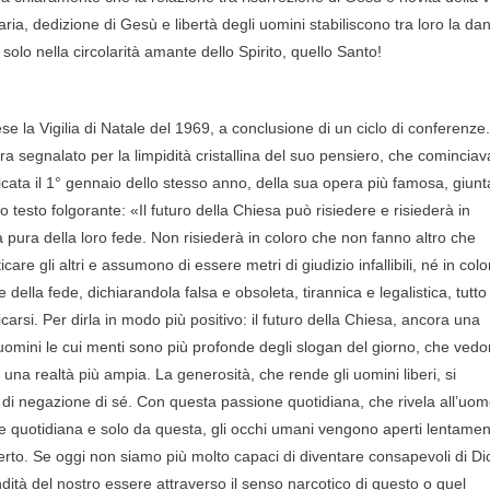
itaria, dedizione di Gesù e libertà degli uomini stabiliscono tra loro la da
solo nella circolarità amante dello Spirito, quello Santo!
e la Vigilia di Natale del 1969, a conclusione di un ciclo di conferenze. 
segnalato per la limpidità cristallina del suo pensiero, che cominciav
icata il 1° gennaio dello stesso anno, della sua opera più famosa, giunt
 testo folgorante: «Il futuro della Chiesa può risiedere e risiederà in
 pura della loro fede. Non risiederà in coloro che non fanno altro che
care gli altri e assumono di essere metri di giudizio infallibili, né in colo
ella fede, dichiarandola falsa e obsoleta, tirannica e legalistica, tutto
icarsi. Per dirla in modo più positivo: il futuro della Chiesa, ancora una
 uomini le cui menti sono più profonde degli slogan del giorno, che ved
a una realtà più ampia. La generosità, che rende gli uomini liberi, si
ni di negazione di sé. Con questa passione quotidiana, che rivela all’uo
e quotidiana e solo da questa, gli occhi umani vengono aperti lentamen
erto. Se oggi non siamo più molto capaci di diventare consapevoli di Di
ità del nostro essere attraverso il senso narcotico di questo o quel