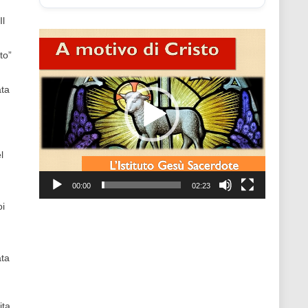
Il
Video
Player
to”
ata
l
00:00
02:23
oi
ata
ita