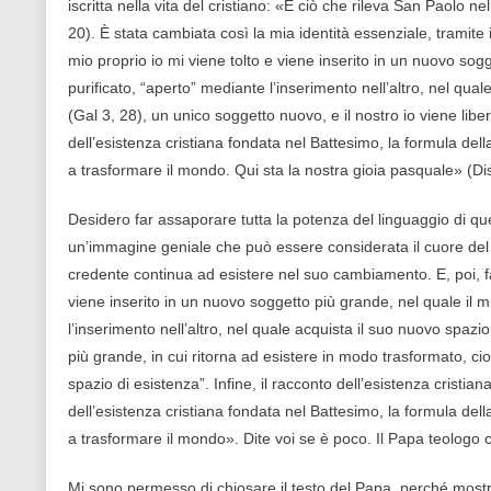
iscritta nella vita del cristiano: «È ciò che rileva San Paolo n
20). È stata cambiata così la mia identità essenziale, tramite
mio proprio io mi viene tolto e viene inserito in un nuovo sog
purificato, “aperto” mediante l’inserimento nell’altro, nel qua
(Gal 3, 28), un unico soggetto nuovo, e il nostro io viene libe
dell’esistenza cristiana fondata nel Battesimo, la formula dell
a trasformare il mondo. Qui sta la nostra gioia pasquale» (Dis
Desidero far assaporare tutta la potenza del linguaggio di qu
un’immagine geniale che può essere considerata il cuore del 
credente continua ad esistere nel suo cambiamento. E, poi, fa
viene inserito in un nuovo soggetto più grande, nel quale il m
l’inserimento nell’altro, nel quale acquista il suo nuovo spazio
più grande, in cui ritorna ad esistere in modo trasformato, c
spazio di esistenza”. Infine, il racconto dell’esistenza cristian
dell’esistenza cristiana fondata nel Battesimo, la formula dell
a trasformare il mondo». Dite voi se è poco. Il Papa teologo 
Mi sono permesso di chiosare il testo del Papa, perché mostra