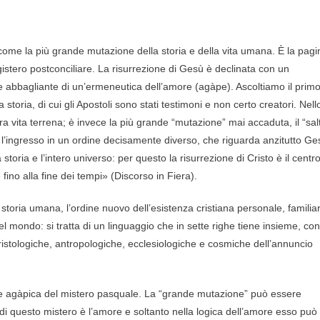
come la più grande mutazione della storia e della vita umana. È la pagi
agistero postconciliare. La risurrezione di Gesù è declinata con un
e abbagliante di un’ermeneutica dell’amore (agàpe). Ascoltiamo il prim
storia, di cui gli Apostoli sono stati testimoni e non certo creatori. Nell
a vita terrena; è invece la più grande “mutazione” mai accaduta, il “sal
l’ingresso in un ordine decisamente diverso, che riguarda anzitutto Ge
toria e l’intero universo: per questo la risurrezione di Cristo è il centr
 fino alla fine dei tempi» (Discorso in Fiera).
 storia umana, l’ordine nuovo dell’esistenza cristiana personale, familia
nel mondo: si tratta di un linguaggio che in sette righe tiene insieme, con
cristologiche, antropologiche, ecclesiologiche e cosmiche dell’annuncio
one agàpica del mistero pasquale. La “grande mutazione” può essere
di questo mistero è l’amore e soltanto nella logica dell’amore esso può