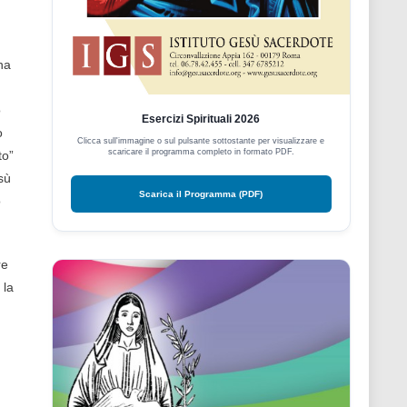
na
o
Esercizi Spirituali 2026
o
Clicca sull'immagine o sul pulsante sottostante per visualizzare e
scaricare il programma completo in formato PDF.
to”
sù
Scarica il Programma (PDF)
o
re
 la