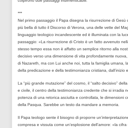
colpirono due passaggi indimenticabili.
***
Nel primo passaggio il Papa disegna la risurrezione di Gesù 
più bella di tutto il Discorso di Verona, una delle vette del M
linguaggio teologico incandescente ed è illuminata con la luc
passaggio: «La risurrezione di Cristo è un fatto avvenuto nella 
stesso tempo essa non è affatto un semplice ritorno alla nostr
decisivo verso una dimensione di vita profondamente nuova, 
di Nazareth, ma con Lui anche noi, tutta la famiglia umana, la s
della predicazione e della testimonianza cristiana, dall’inizio e
La “più grande mutazione” del cosmo, il “salto decisivo” della
e civile, il centro della testimonianza credente che si irradia 
potenza di una retorica asciutta e controllata, le dimensioni 
della Pasqua. Sarebbe un testo da mandare a memoria.
Il Papa teologo sente il bisogno di proporre un’interpretazi
compresa e vissuta come un’esplosione dell’amore: «la cifra 