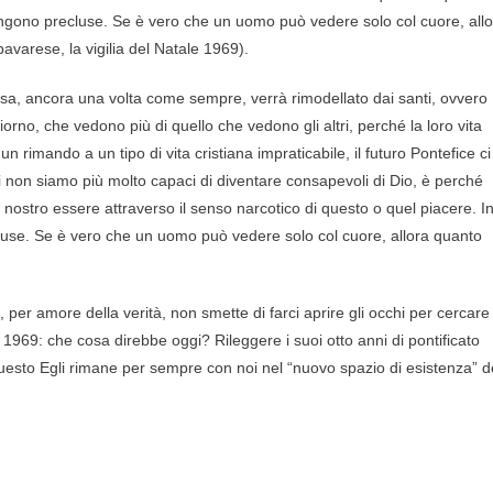
mangono precluse. Se è vero che un uomo può vedere solo col cuore, all
avarese, la vigilia del Natale 1969).
esa, ancora una volta come sempre, verrà rimodellato dai santi, ovvero
orno, che vedono più di quello che vedono gli altri, perché la loro vita
rimando a un tipo di vita cristiana impraticabile, il futuro Pontefice ci
i non siamo più molto capaci di diventare consapevoli di Dio, è perché
 nostro essere attraverso il senso narcotico di questo o quel piacere. I
cluse. Se è vero che un uomo può vedere solo col cuore, allora quanto
, per amore della verità, non smette di farci aprire gli occhi per cercare
1969: che cosa direbbe oggi? Rileggere i suoi otto anni di pontificato
uesto Egli rimane per sempre con noi nel “nuovo spazio di esistenza” d