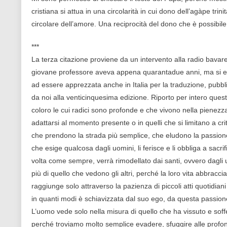
cristiana si attua in una circolarità in cui dono dell’agàpe trin
circolare dell’amore. Una reciprocità del dono che è possibile 
***
La terza citazione proviene da un intervento alla radio bavares
giovane professore aveva appena quarantadue anni, ma si era 
ad essere apprezzata anche in Italia per la traduzione, pubbl
da noi alla venticinquesima edizione. Riporto per intero questo
coloro le cui radici sono profonde e che vivono nella pienezza
adattarsi al momento presente o in quelli che si limitano a criti
che prendono la strada più semplice, che eludono la passione d
che esige qualcosa dagli uomini, li ferisce e li obbliga a sacrif
volta come sempre, verrà rimodellato dai santi, ovvero dagli
più di quello che vedono gli altri, perché la loro vita abbracci
raggiunge solo attraverso la pazienza di piccoli atti quotidia
in quanti modi è schiavizzata dal suo ego, da questa passion
L’uomo vede solo nella misura di quello che ha vissuto e soff
perché troviamo molto semplice evadere, sfuggire alle profond