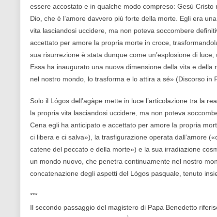
essere accostato e in qualche modo compreso: Gesù Cristo ris
Dio, che è l’amore davvero più forte della morte. Egli era una 
vita lasciandosi uccidere, ma non poteva soccombere definitiv
accettato per amore la propria morte in croce, trasformandola c
sua risurrezione è stata dunque come un’esplosione di luce, 
Essa ha inaugurato una nuova dimensione della vita e della
nel nostro mondo, lo trasforma e lo attira a sé» (Discorso in F
Solo il Lógos dell’agàpe mette in luce l’articolazione tra la re
la propria vita lasciandosi uccidere, ma non poteva soccomber
Cena egli ha anticipato e accettato per amore la propria morte
ci libera e ci salva»), la trasfigurazione operata dall’amore 
catene del peccato e della morte») e la sua irradiazione cos
un mondo nuovo, che penetra continuamente nel nostro mondo,
concatenazione degli aspetti del Lógos pasquale, tenuto insi
***
Il secondo passaggio del magistero di Papa Benedetto riferisc