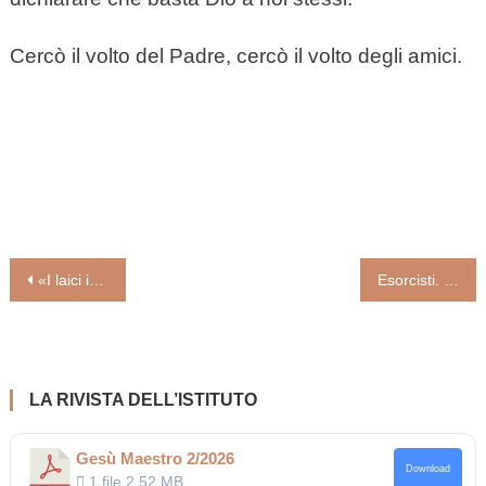
Cercò il volto del Padre, cercò il volto degli amici.
Navigazione
«I laici in parrocchia? Missionari nel quotidiano, non finti parroci»
Esorcisti. Il vademecum della lotta al diavolo
articoli
LA RIVISTA DELL’ISTITUTO
Gesù Maestro 2/2026
Download
1 file
2.52 MB