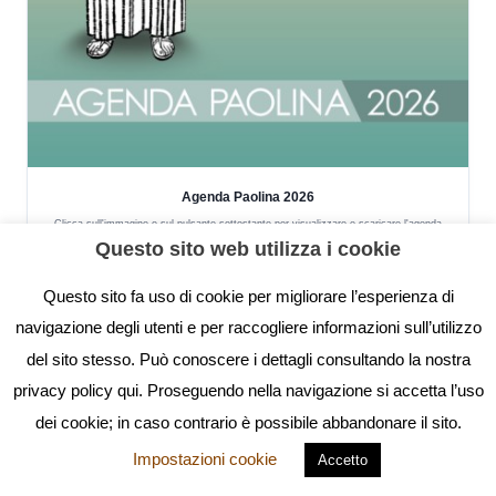
Agenda Paolina 2026
Clicca sull'immagine o sul pulsante sottostante per visualizzare e scaricare l'agenda
completa in formato PDF.
Questo sito web utilizza i cookie
Scarica l'Agenda (PDF)
Questo sito fa uso di cookie per migliorare l’esperienza di
navigazione degli utenti e per raccogliere informazioni sull’utilizzo
del sito stesso. Può conoscere i dettagli consultando la nostra
Video
privacy policy qui. Proseguendo nella navigazione si accetta l’uso
Player
dei cookie; in caso contrario è possibile abbandonare il sito.
Impostazioni cookie
Accetto