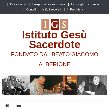
Skip
Dove siamo
Il responsabile nazionale
Il consiglio nazionale
to
Contatti
Istituti secolari
In Preghiera
content
Istituto Gesù
Sacerdote
FONDATO DAL BEATO GIACOMO
ALBERIONE