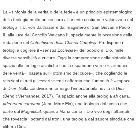
La «sinfonia della verità o della fede» è un principio epistemologico
della teologia molto antico caro all’oriente cristiano e valorizzata dal
teologo H.U. von Balthasar e dal magistero di San Giovanni Paolo
II, alla luce del Concilio Vaticano II, specialmente in occasione della
redazione del
Catechismo della Chiesa Cattolica
. Predispone i
teologi a cogliere il «
sensus Ecclesiae
» del popolo di Dio, nelle
diverse sensibilità e culture. Oggi la comprensione della sinfonia fa
spazio alle teologie asiatiche che la espandono verso «l’armonia
delle verità», basata sull’«ottimismo del cuore», che cogliendo le
relazioni di tutti gli esseri viventi riafferma che l’umanità è «capace
di Dio». Nella condivisione emerge l’«inesauribile novità di Dio»
(Benoît Vermander, 2017). Fa spazio anche alla teologia africana,
«
deorsum sursum
» (Jean-Marc Ela), una teologia dal basso che
parte dal
Magnificat
, quando Maria canta il Dio vivo degli affamati
che rovescia i potenti dai troni, una teologia dal sapore sinodale che
«libera Dio».