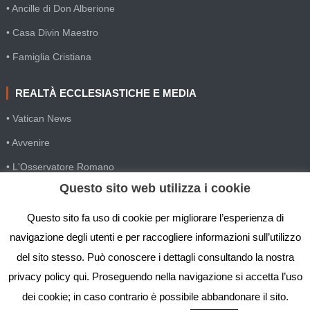
• Ancille di Don Alberione
• Casa Divin Maestro
• Famiglia Cristiana
REALTÀ ECCLESIASTICHE E MEDIA
• Vatican News
• Avvenire
• L'Osservatore Romano
Questo sito web utilizza i cookie
• SIR Agenzia d'informazione
• Gesuiti Villapizzone
Questo sito fa uso di cookie per migliorare l’esperienza di
navigazione degli utenti e per raccogliere informazioni sull’utilizzo
• Settimana della Comunicazione
del sito stesso. Può conoscere i dettagli consultando la nostra
• Festival Biblico
privacy policy qui. Proseguendo nella navigazione si accetta l’uso
dei cookie; in caso contrario è possibile abbandonare il sito.