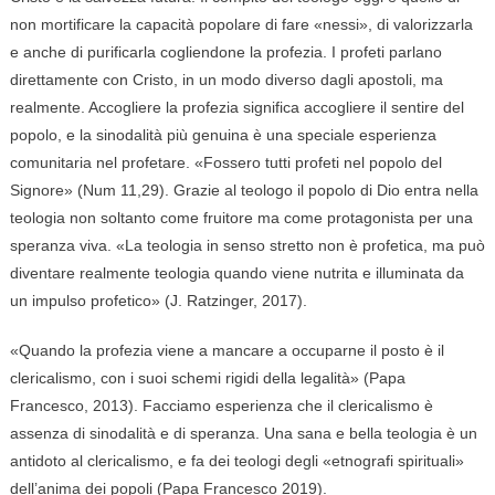
non mortificare la capacità popolare di fare «nessi», di valorizzarla
e anche di purificarla cogliendone la profezia. I profeti parlano
direttamente con Cristo, in un modo diverso dagli apostoli, ma
realmente. Accogliere la profezia significa accogliere il sentire del
popolo, e la sinodalità più genuina è una speciale esperienza
comunitaria nel profetare. «Fossero tutti profeti nel popolo del
Signore» (Num 11,29). Grazie al teologo il popolo di Dio entra nella
teologia non soltanto come fruitore ma come protagonista per una
speranza viva. «La teologia in senso stretto non è profetica, ma può
diventare realmente teologia quando viene nutrita e illuminata da
un impulso profetico» (J. Ratzinger, 2017).
«Quando la profezia viene a mancare a occuparne il posto è il
clericalismo, con i suoi schemi rigidi della legalità» (Papa
Francesco, 2013). Facciamo esperienza che il clericalismo è
assenza di sinodalità e di speranza. Una sana e bella teologia è un
antidoto al clericalismo, e fa dei teologi degli «etnografi spirituali»
dell’anima dei popoli (Papa Francesco 2019).