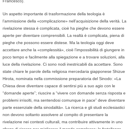
Francesco).
Un aspetto importante di trasformazione della teologia è
l’ammissione della «complicazione» nell’acquisizione della verità. La
rivelazione stessa è complicata, cioè ha pieghe che devono essere
aperte per diventare comprensibili. La realtà è complicata, piena di
pieghe che possono essere distese. Ma la teologia oggi deve
accettare anche la «complessità», cioè l’impossibilità di giungere in
poco tempo e facilmente alla spiegazione e a trovare soluzioni, alla
luce della rivelazione. Ci sono nodi inestricabili da accettare. Sono
state chiare le parole della religiosa mercedaria giapponese Shizue
Hirota, nominata nella commissione preparatoria del Sinodo: «La
Chiesa deve diventare capace di sentirsi più a suo agio con le
“domande aperte”; riuscire a “vivere con domande senza risposta e
problemi irrisolti, ma sentendosi comunque in pace” deve diventare
parte essenziale della sinodalità». La ricerca e gli studi ecclesiastici
non devono soltanto assolvere al compito di presentare la
rivelazione nei contesti culturali, ma contribuire attivamente in uno
sforzo di ricerca per migliorare il mondo complesso: la fratellanza,