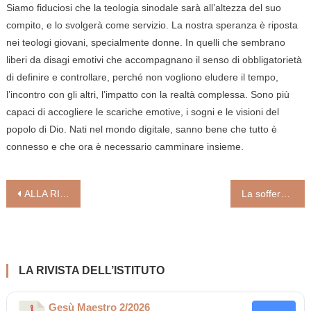
Siamo fiduciosi che la teologia sinodale sarà all’altezza del suo
compito, e lo svolgerà come servizio. La nostra speranza è riposta
nei teologi giovani, specialmente donne. In quelli che sembrano
liberi da disagi emotivi che accompagnano il senso di obbligatorietà
di definire e controllare, perché non vogliono eludere il tempo,
l’incontro con gli altri, l’impatto con la realtà complessa. Sono più
capaci di accogliere le scariche emotive, i sogni e le visioni del
popolo di Dio. Nati nel mondo digitale, sanno bene che tutto è
connesso e che ora è necessario camminare insieme.
Navigazione
ALLA RICERCA DELLA DOMENICA PERDUTA: LA FEDE DEGLI ITALIANI, OGGI
La sofferenza che plasma il prete (di Nico Dal Molin) 28 aprile 2023/ Nessun commento
articoli
LA RIVISTA DELL’ISTITUTO
Gesù Maestro 2/2026