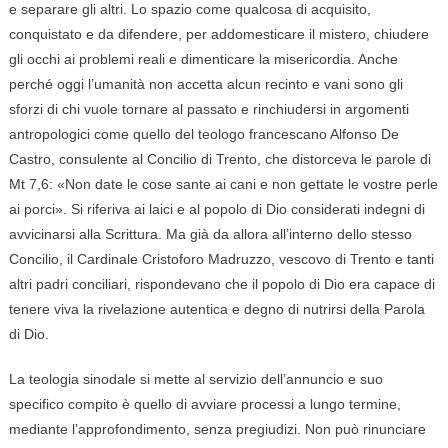
e separare gli altri. Lo spazio come qualcosa di acquisito,
conquistato e da difendere, per addomesticare il mistero, chiudere
gli occhi ai problemi reali e dimenticare la misericordia. Anche
perché oggi l’umanità non accetta alcun recinto e vani sono gli
sforzi di chi vuole tornare al passato e rinchiudersi in argomenti
antropologici come quello del teologo francescano Alfonso De
Castro, consulente al Concilio di Trento, che distorceva le parole di
Mt 7,6: «Non date le cose sante ai cani e non gettate le vostre perle
ai porci». Si riferiva ai laici e al popolo di Dio considerati indegni di
avvicinarsi alla Scrittura. Ma già da allora all’interno dello stesso
Concilio, il Cardinale Cristoforo Madruzzo, vescovo di Trento e tanti
altri padri conciliari, rispondevano che il popolo di Dio era capace di
tenere viva la rivelazione autentica e degno di nutrirsi della Parola
di Dio.
La teologia sinodale si mette al servizio dell’annuncio e suo
specifico compito è quello di avviare processi a lungo termine,
mediante l’approfondimento, senza pregiudizi. Non può rinunciare