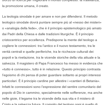
la promozione umana, il creato.
La teologia sinodale è per amare e non per difendersi. Il metodo
teologico sinodale dovrà puntare sempre più al «nesso dei misteri»
o «analogia della fede», che è il principio epistemologico più amato
dai Padri della Chiesa e dalle tradizioni liturgiche. È il principio
cristocentrico per eccellenza. Predispone la mente del teologo a
cogliere le connessioni: tra l’antico e il nuovo testamento, tra le
verità centrali e quelle periferiche, tra le ricchezze culturali dei
popoli e la rivelazione, tra le vicende storiche della vita attuale e la
salvezza. Il magistero di Papa Francesco ha messo in evidenza che
«tutto è connesso», tutto è in relazione. Questo principio contrasta
l’egoismo di chi pensa di poter guardare soltanto ai propri interessi
particolari. È il principio cardine per allestire i «cantieri di Betania».
Infatti le connessioni sono l’espressione del sentire comunitario del
popolo di Dio in cammino, specialmente nelle sofferenze, ma anche
nelle gioie, il legame tra le vicende della sua vita e il mistero di
Cristo e la salvezza futura. Il compito del teologo oggi è quello di