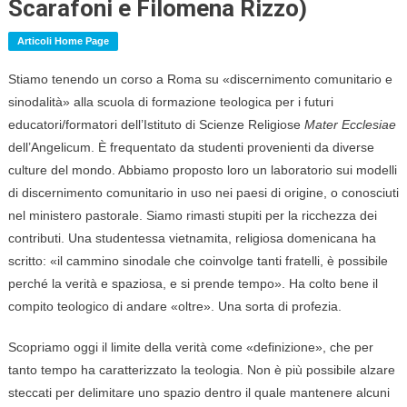
Scarafoni e Filomena Rizzo)
Articoli Home Page
Stiamo tenendo un corso a Roma su «discernimento comunitario e
sinodalità» alla scuola di formazione teologica per i futuri
educatori/formatori dell’Istituto di Scienze Religiose
Mater Ecclesiae
dell’Angelicum. È frequentato da studenti provenienti da diverse
culture del mondo. Abbiamo proposto loro un laboratorio sui modelli
di discernimento comunitario in uso nei paesi di origine, o conosciuti
nel ministero pastorale. Siamo rimasti stupiti per la ricchezza dei
contributi. Una studentessa vietnamita, religiosa domenicana ha
scritto: «il cammino sinodale che coinvolge tanti fratelli, è possibile
perché la verità e spaziosa, e si prende tempo». Ha colto bene il
compito teologico di andare «oltre». Una sorta di profezia.
Scopriamo oggi il limite della verità come «definizione», che per
tanto tempo ha caratterizzato la teologia. Non è più possibile alzare
steccati per delimitare uno spazio dentro il quale mantenere alcuni