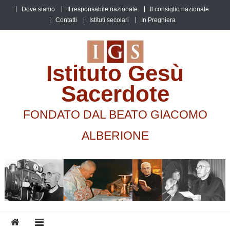
Skip
Dove siamo
Il responsabile nazionale
Il consiglio nazionale
to
Contatti
Istituti secolari
In Preghiera
content
Istituto Gesù
Sacerdote
FONDATO DAL BEATO GIACOMO
ALBERIONE