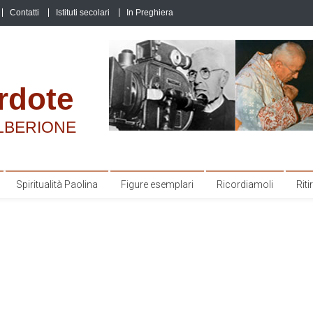
Contatti
Istituti secolari
In Preghiera
rdote
LBERIONE
Spiritualità Paolina
Figure esemplari
Ricordiamoli
Ritir