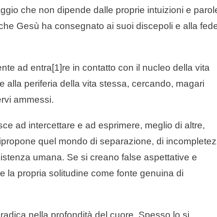
io che non dipende dalle proprie intuizioni e parol
che Gesù ha consegnato ai suoi discepoli e alla fed
e ad entra[1]re in contatto con il nucleo della vita
 alla periferia della vita stessa, cercando, magari
ervi ammessi.
sce ad intercettare e ad esprimere, meglio di altre,
ripropone quel mondo di separazione, di incomplete
stenza umana. Se si creano false aspettative e
are la propria solitudine come fonte genuina di
 radica nella profondità del cuore. Spesso lo si