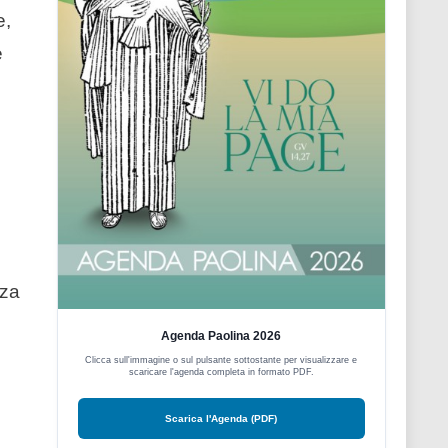
e,
e
zza
Agenda Paolina 2026
Clicca sull'immagine o sul pulsante sottostante per visualizzare e
scaricare l'agenda completa in formato PDF.
Scarica l'Agenda (PDF)