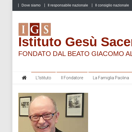
Skip
Dove siamo
Il responsabile nazionale
Il consiglio nazionale
to
content
Istituto Gesù Sace
FONDATO DAL BEATO GIACOMO A
L’Istituto
Il Fondatore
La Famiglia Paolina