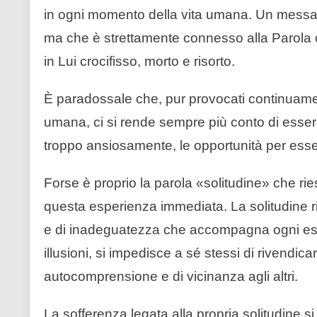
in ogni momento della vita umana. Un messagg
ma che è strettamente connesso alla Parola 
in Lui crocifisso, morto e risorto.
È paradossale che, pur provocati continuament
umana, ci si rende sempre più conto di essere
troppo ansiosamente, le opportunità per ess
Forse è proprio la parola «solitudine» che rie
questa esperienza immediata. La solitudine 
e di inadeguatezza che accompagna ogni esi
illusioni, si impedisce a sé stessi di rivendic
autocomprensione e di vicinanza agli altri.
La sofferenza legata alla propria solitudine si