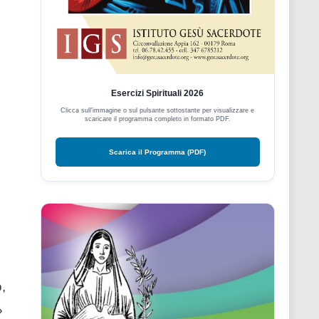
Esercizi Spirituali 2026
Clicca sull'immagine o sul pulsante sottostante per visualizzare e
scaricare il programma completo in formato PDF.
Scarica il Programma (PDF)
,
»