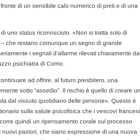
 fronte di un sensibile calo numerico di preti e di una
 di uno status riconosciuto. «Non si tratta solo di
uso – che restano comunque un segno di grande
eriamente i segnali d’allarme rilevati chiaramente da
vazzo psichiatra di Como.
ntinuare ad offrire, al futuro presbitero, una
nte sotto “assedio”. Il rischio è quello di creare u
i isola dal vissuto quotidiano delle persone». Questo è
onario sulla salute psicofisica che i vescovi francesi
Occorre quindi un ripensamento corale sul processo
i nuovi pastori, che siano espressione di una nuova