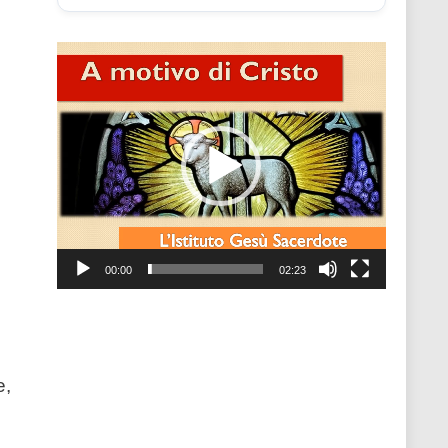
Video
Player
00:00
02:23
e,