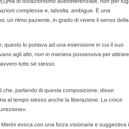
r[1]ma di isolazionismo autoreferenziale, non per fu
lazioni complesse e, talvolta, ambigue. È una
oi, un ritmo paziente, in grado di vivere il senso della
; questo lo portava ad una estensione in cui il suo
vano agli altri, non in maniera possessiva per attirare
davvero tutto sé stesso.
li che, parlando di questa composizione, disse:
, ma al tempo stesso anche la liberazione. La croce
surrezione».
 Merini evoca con una forza visionaria e suggestiva i