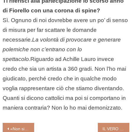
Ti riferisci alla partecipazione lo scorso anno
di Fiorello con una corona di spine?
Sì. Ognuno di noi dovrebbe avere un po’ di senso
di misura per far scattare le domande
necessarie.
La volontà di provocare e generare
polemiche non c’entrano con lo
spettacolo.
Riguardo ad Achille Lauro invece
credo che sia un artista a 360 gradi. Non l’ho mai
giudicato, perché credo che in qualche modo
voglia rappresentare ciò che stiamo diventando.
Quanti si dicono cattolici ma poi si comportano in
maniera contraria? Non lo ho mai demonizzato.
Navigazione
«Non si ascolta bene che col cuore. L’essenziale è inaudibile all’orecchio!»
IL VERO SENSO DEL BATTESIMO, CON BUONA PACE DI SANREMO (don Pino Lorizio)