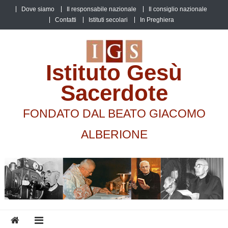
Skip
Dove siamo
Il responsabile nazionale
Il consiglio nazionale
to
Contatti
Istituti secolari
In Preghiera
content
Istituto Gesù
Sacerdote
FONDATO DAL BEATO GIACOMO
ALBERIONE