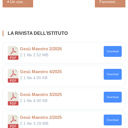
Navigazione
Un convegno lo ha ricordato a cinquant’anni dalla morte. Jacques Maritain filosofo per il domani
Femminicidi. Lo Psicanalista Massimo Recalcati: «Narcisismo e depressione sulle braci del patriarcato»
articoli
LA RIVISTA DELL’ISTITUTO
Gesù Maestro 2/2026
Download
1 file
2.52 MB
Gesù Maestro 4/2025
Download
1 file
4.00 KB
Gesù Maestro 3/2025
Download
1 file
4.00 KB
Gesù Maestro 2/2025
Download
1 file
3.29 MB