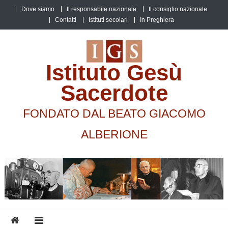
Skip
Dove siamo
Il responsabile nazionale
Il consiglio nazionale
to
Contatti
Istituti secolari
In Preghiera
content
Istituto Gesù
Sacerdote
FONDATO DAL BEATO GIACOMO
ALBERIONE