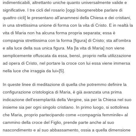
indimenticabili, altrettanto uniche quanto universalmente valide e
significative. I tre cicli del rosario [oggi bisognerebbe parlare di
quattro cicli] le presentano all’anamnesi della Chiesa e dei cristiani,
in una strettissima unione di forma con la vita di Cristo. E in realtà la
vita di Maria non ha alcuna forma propria separata; essa è
compagnia strettissima con la forma [figura] di Cristo; sta all’ombra
e alla luce della sua unica figura. Ma [la vita di Maria] non viene
semplicemente offuscata da essa, bensì, proprio nella utilizzazione
ad opera di Cristo, nel portare la croce con lui essa viene immersa
nella luce che irraggia da lui»[5].
In queste linee di meditazione di quella che potremmo definire la
configurazione cristologica di Maria, è già avanzata una prima
indicazione dell’esemplarità della Vergine, sia per la Chiesa nel suo
insieme sia per ogni singolo cristiano. In primo luogo, si sottolinea
che Maria, proprio partecipando come «compagnia femminile» al
cammino della croce del Figlio, prende parte anche al suo
nascondimento e al suo abbassamento, ossia a quella dimensione