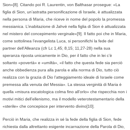
Sion»[8]. Citando poi R. Laurentin, von Balthasar prosegue: «La
figlia di Sion, un’astratta personificazione di Israele, è attualizzata
nella persona di Maria, che riceve in nome del popolo la promessa
messianica. L’inabitazione di Jahvè nella figlia di Sion è attualizzata
nel mistero del concepimento verginale»[9]. Il fatto poi che in Maria,
come sottolinea l’evangelista Luca, si personifichi la fede del
partner dell’Alleanza (cfr Lc 1,45; 8,15; 11,27-28) nella sua
speranza riposta unicamente in Dio, per il fatto che in lei c’è
soltanto «povertà» e «umiltà», «il fatto che questa fede sia perciò
anche obbedienza pura alla parola e alla norma di Dio, tutto ciò
realizza con la grazia di Dio l’atteggiamento ideale di Israele come
premessa alla venuta del Messia». La stessa verginità di Maria è
quella «misura escatologica colma fino all’orlo» che rispecchia non i
motivi mitici dell’ellenismo, ma il modello veterotestamentario della
«sterile» che concepisce per intervento divino[10].
Perciò in Maria, che realizza in sé la fede della figlia di Sion, fede
richiesta dalla altrettanto esigente incarnazione della Parola di Dio,