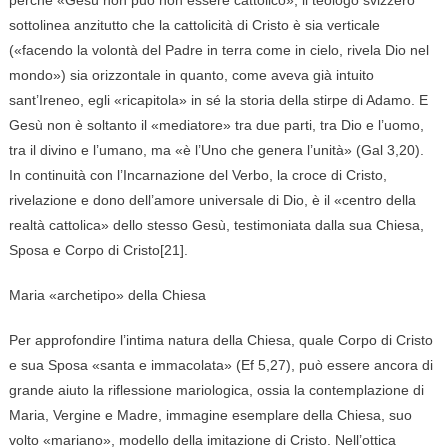
sottolinea anzitutto che la cattolicità di Cristo è sia verticale
(«facendo la volontà del Padre in terra come in cielo, rivela Dio nel
mondo») sia orizzontale in quanto, come aveva già intuito
sant’Ireneo, egli «ricapitola» in sé la storia della stirpe di Adamo. E
Gesù non è soltanto il «mediatore» tra due parti, tra Dio e l’uomo,
tra il divino e l’umano, ma «è l’Uno che genera l’unità» (Gal 3,20).
In continuità con l’Incarnazione del Verbo, la croce di Cristo,
rivelazione e dono dell’amore universale di Dio, è il «centro della
realtà cattolica» dello stesso Gesù, testimoniata dalla sua Chiesa,
Sposa e Corpo di Cristo[21].
Maria «archetipo» della Chiesa
Per approfondire l’intima natura della Chiesa, quale Corpo di Cristo
e sua Sposa «santa e immacolata» (Ef 5,27), può essere ancora di
grande aiuto la riflessione mariologica, ossia la contemplazione di
Maria, Vergine e Madre, immagine esemplare della Chiesa, suo
volto «mariano», modello della imitazione di Cristo. Nell’ottica