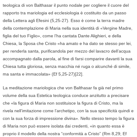
teologica di von Balthasar il punto nodale per cogliere il cuore del
rapporto tra mariologia ed ecclesiologia è costituito da un passo
della Lettera agli Efesini (5,25-27). Esso è come la terra madre
della contemplazione di Maria nella sua identità di «Vergine Madre,
figlia del tuo Figlio», come l’ha cantata Dante Alighieri, e della
Chiesa, la Sposa che Cristo «ha amato e ha dato se stesso per lei,
per renderla santa, purificandola per mezzo del lavacro dell’acqua
accompagnato dalla parola, al fine di farsi comparire davanti la sua
Chiesa tutta gloriosa, senza macchia né ruga o alcunché di simile,
ma santa e immacolata» (Ef 5,25-27)[22].
La meditazione mariologica che von Balthasar fa già nel primo
volume della sua Estetica teologica conduce anzitutto a precisare
che «la figura di Maria non sostituisce la figura di Cristo, ma la
rivela nell’imitazione come l’archetipo, con la sua specificità quindi e
con la sua forza di impressione divina». Nello stesso tempo la figura
di Maria non può essere isolata dai credenti, «in quanto essa è
proprio il modello della nostra “conformità a Cristo” (Rm 8,29; Ef