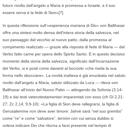
futuro rivolto dall’angelo a Maria è promessa a Israele, e il suo
essere serva è la fede di Sion»[7].
In questa riflessione sull’«esperienza mariana di Dio» von Balthasar
offre una sintesi molto densa dell’intera storia della salvezza, nel
suo passaggio dal vecchio al nuovo patto, dalla promessa al
compimento realizzato — grazie alla risposta di fede di Maria — dal
Verbo fatto carne per opera dello Spirito Santo. E in questo decisivo
momento della storia della salvezza, significato dall’Incarnazione
del Verbo, si è posti come davanti al bocciolo «che rivela la sua
forma nello sbocciare». La novità inattesa è già enucleata nel saluto
rivolto dall’angelo a Maria, saluto stilizzato da Luca — rileva von
Balthasar all’inizio del Nuovo Patto — attingendo da Sofonia (3,14-
19) e dai testi veterotestamentari imparentati con esso (cfr Gl 2,21-
27; Zc 2,14; 9,9-10): «La figlia di Sion deve rallegrarsi, la figlia di
Gerusalemme non deve aver timore: Jahvè sarà “nel suo grembo”
come “re” e come “salvatore”, termini con cui senza dubbio si
voleva indicare Dio che ritorna a farsi presente nel tempio di