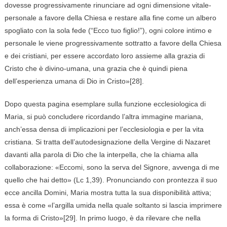
dovesse progressivamente rinunciare ad ogni dimensione vitale-
personale a favore della Chiesa e restare alla fine come un albero
spogliato con la sola fede (“Ecco tuo figlio!”), ogni colore intimo e
personale le viene progressivamente sottratto a favore della Chiesa
e dei cristiani, per essere accordato loro assieme alla grazia di
Cristo che è divino-umana, una grazia che è quindi piena
dell’esperienza umana di Dio in Cristo»[28].
Dopo questa pagina esemplare sulla funzione ecclesiologica di
Maria, si può concludere ricordando l’altra immagine mariana,
anch’essa densa di implicazioni per l’ecclesiologia e per la vita
cristiana. Si tratta dell’autodesignazione della Vergine di Nazaret
davanti alla parola di Dio che la interpella, che la chiama alla
collaborazione: «Eccomi, sono la serva del Signore, avvenga di me
quello che hai detto» (Lc 1,39). Pronunciando con prontezza il suo
ecce ancilla Domini, Maria mostra tutta la sua disponibilità attiva;
essa è come «l’argilla umida nella quale soltanto si lascia imprimere
la forma di Cristo»[29]. In primo luogo, è da rilevare che nella