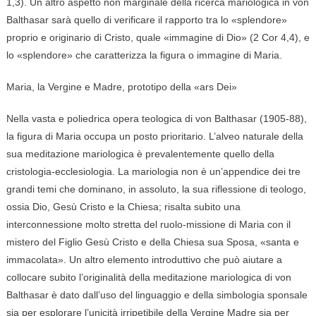
1,3). Un altro aspetto non marginale della ricerca mariologica in von
Balthasar sarà quello di verificare il rapporto tra lo «splendore»
proprio e originario di Cristo, quale «immagine di Dio» (2 Cor 4,4), e
lo «splendore» che caratterizza la figura o immagine di Maria.
Maria, la Vergine e Madre, prototipo della «ars Dei»
Nella vasta e poliedrica opera teologica di von Balthasar (1905-88),
la figura di Maria occupa un posto prioritario. L’alveo naturale della
sua meditazione mariologica è prevalentemente quello della
cristologia-ecclesiologia. La mariologia non è un’appendice dei tre
grandi temi che dominano, in assoluto, la sua riflessione di teologo,
ossia Dio, Gesù Cristo e la Chiesa; risalta subito una
interconnessione molto stretta del ruolo-missione di Maria con il
mistero del Figlio Gesù Cristo e della Chiesa sua Sposa, «santa e
immacolata». Un altro elemento introduttivo che può aiutare a
collocare subito l’originalità della meditazione mariologica di von
Balthasar è dato dall’uso del linguaggio e della simbologia sponsale
sia per esplorare l’unicità irripetibile della Vergine Madre sia per