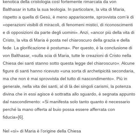
kenotica della cristologia così fortemente rimarcata da von
Balthasar in tutta la sua teologia. In particolare, la vita di Maria,
rispetto a quella di Gesù, è meno appariscente, sprovvista com’è di
«operazioni visibili di miracoli, di fenomeni mistici, di riconoscimenti
e di opposizioni da parte degli uomini». Anzi, «ancor più della vita di
Cristo, la vita di Maria è posta nel chiaroscuro della grazia e della
fede. La glorificazione è postuma». Per questo, è la conclusione di
von Balthasar, «sulla scia di Maria, tutte le creazioni di Cristo nella
Chiesa dei santi stanno sotto questa legge del chiaroscuro». Alcune
figure di santi hanno ricevuto «una sorta di archetipicità secondaria,
ma che non è mai sprovvista del tutto di nascondimento». Più in
generale, nella vita dei santi, al di là dei singoli carismi, la potenza
divina che in essi agisce è sottratta allo sguardo, è segnata appunto
dal nascondimento: «Si manifesta solo tanto quanto è necessario
perché la mano offerta al buio possa essere afferrata con
fiducia»[6].
Nel «sì» di Maria è l’origine della Chiesa