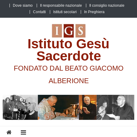
Skip
Dove siamo
Il responsabile nazionale
Il consiglio nazionale
to
Contatti
Istituti secolari
In Preghiera
content
Istituto Gesù
Sacerdote
FONDATO DAL BEATO GIACOMO
ALBERIONE