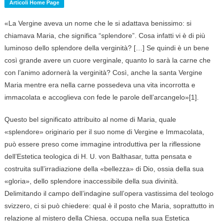
Articoli Home Page
«La Vergine aveva un nome che le si adattava benissimo: si
chiamava Maria, che significa “splendore”. Cosa infatti vi è di più
luminoso dello splendore della verginità? […] Se quindi è un bene
così grande avere un cuore verginale, quanto lo sarà la carne che
con l’animo adornerà la verginità? Così, anche la santa Vergine
Maria mentre era nella carne possedeva una vita incorrotta e
immacolata e accoglieva con fede le parole dell’arcangelo»[1].
Questo bel significato attribuito al nome di Maria, quale
«splendore» originario per il suo nome di Vergine e Immacolata,
può essere preso come immagine introduttiva per la riflessione
dell’Estetica teologica di H. U. von Balthasar, tutta pensata e
costruita sull’irradiazione della «bellezza» di Dio, ossia della sua
«gloria», dello splendore inaccessibile della sua divinità.
Delimitando il campo dell’indagine sull’opera vastissima del teologo
svizzero, ci si può chiedere: qual è il posto che Maria, soprattutto in
relazione al mistero della Chiesa, occupa nella sua Estetica