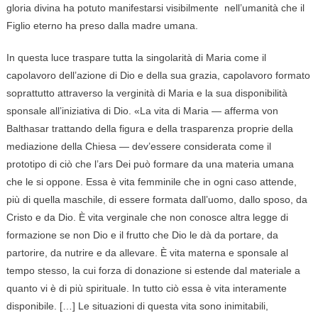
gloria divina ha potuto manifestarsi visibilmente nell’umanità che il
Figlio eterno ha preso dalla madre umana.
In questa luce traspare tutta la singolarità di Maria come il
capolavoro dell’azione di Dio e della sua grazia, capolavoro formato
soprattutto attraverso la verginità di Maria e la sua disponibilità
sponsale all’iniziativa di Dio. «La vita di Maria — afferma von
Balthasar trattando della figura e della trasparenza proprie della
mediazione della Chiesa — dev’essere considerata come il
prototipo di ciò che l’ars Dei può formare da una materia umana
che le si oppone. Essa è vita femminile che in ogni caso attende,
più di quella maschile, di essere formata dall’uomo, dallo sposo, da
Cristo e da Dio. È vita verginale che non conosce altra legge di
formazione se non Dio e il frutto che Dio le dà da portare, da
partorire, da nutrire e da allevare. È vita materna e sponsale al
tempo stesso, la cui forza di donazione si estende dal materiale a
quanto vi è di più spirituale. In tutto ciò essa è vita interamente
disponibile. […] Le situazioni di questa vita sono inimitabili,