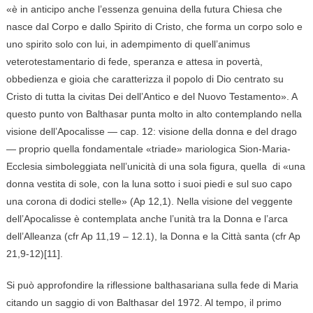
«è in anticipo anche l’essenza genuina della futura Chiesa che
nasce dal Corpo e dallo Spirito di Cristo, che forma un corpo solo e
uno spirito solo con lui, in adempimento di quell’animus
veterotestamentario di fede, speranza e attesa in povertà,
obbedienza e gioia che caratterizza il popolo di Dio centrato su
Cristo di tutta la civitas Dei dell’Antico e del Nuovo Testamento». A
questo punto von Balthasar punta molto in alto contemplando nella
visione dell’Apocalisse — cap. 12: visione della donna e del drago
— proprio quella fondamentale «triade» mariologica Sion-Maria-
Ecclesia simboleggiata nell’unicità di una sola figura, quella di «una
donna vestita di sole, con la luna sotto i suoi piedi e sul suo capo
una corona di dodici stelle» (Ap 12,1). Nella visione del veggente
dell’Apocalisse è contemplata anche l’unità tra la Donna e l’arca
dell’Alleanza (cfr Ap 11,19 – 12.1), la Donna e la Città santa (cfr Ap
21,9-12)[11].
Si può approfondire la riflessione balthasariana sulla fede di Maria
citando un saggio di von Balthasar del 1972. Al tempo, il primo