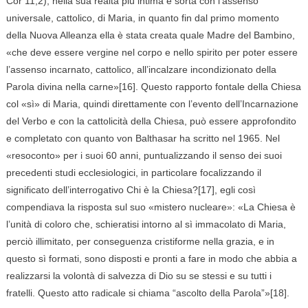
Cor 11,2), nella sua realtà più intima è sorta con l’assenso
universale, cattolico, di Maria, in quanto fin dal primo momento
della Nuova Alleanza ella è stata creata quale Madre del Bambino,
«che deve essere vergine nel corpo e nello spirito per poter essere
l’assenso incarnato, cattolico, all’incalzare incondizionato della
Parola divina nella carne»[16]. Questo rapporto fontale della Chiesa
col «sì» di Maria, quindi direttamente con l’evento dell’Incarnazione
del Verbo e con la cattolicità della Chiesa, può essere approfondito
e completato con quanto von Balthasar ha scritto nel 1965. Nel
«resoconto» per i suoi 60 anni, puntualizzando il senso dei suoi
precedenti studi ecclesiologici, in particolare focalizzando il
significato dell’interrogativo Chi è la Chiesa?[17], egli così
compendiava la risposta sul suo «mistero nucleare»: «La Chiesa è
l’unità di coloro che, schieratisi intorno al sì immacolato di Maria,
perciò illimitato, per conseguenza cristiforme nella grazia, e in
questo sì formati, sono disposti e pronti a fare in modo che abbia a
realizzarsi la volontà di salvezza di Dio su se stessi e su tutti i
fratelli. Questo atto radicale si chiama “ascolto della Parola”»[18].