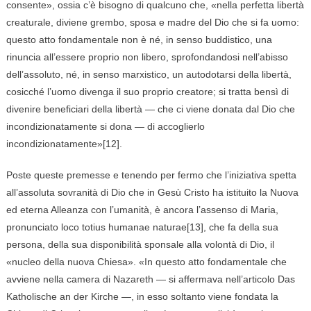
consente», ossia c’è bisogno di qualcuno che, «nella perfetta libertà
creaturale, diviene grembo, sposa e madre del Dio che si fa uomo:
questo atto fondamentale non è né, in senso buddistico, una
rinuncia all’essere proprio non libero, sprofondandosi nell’abisso
dell’assoluto, né, in senso marxistico, un autodotarsi della libertà,
cosicché l’uomo divenga il suo proprio creatore; si tratta bensì di
divenire beneficiari della libertà — che ci viene donata dal Dio che
incondizionatamente si dona — di accoglierlo
incondizionatamente»[12].
Poste queste premesse e tenendo per fermo che l’iniziativa spetta
all’assoluta sovranità di Dio che in Gesù Cristo ha istituito la Nuova
ed eterna Alleanza con l’umanità, è ancora l’assenso di Maria,
pronunciato loco totius humanae naturae[13], che fa della sua
persona, della sua disponibilità sponsale alla volontà di Dio, il
«nucleo della nuova Chiesa». «In questo atto fondamentale che
avviene nella camera di Nazareth — si affermava nell’articolo Das
Katholische an der Kirche —, in esso soltanto viene fondata la