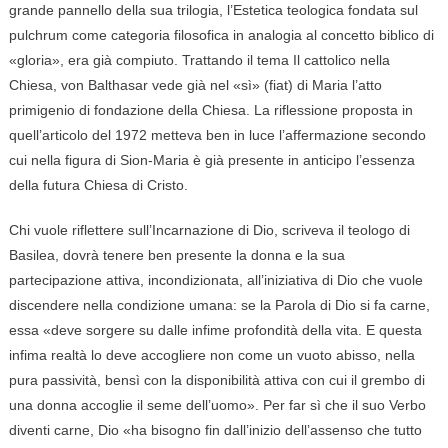
grande pannello della sua trilogia, l’Estetica teologica fondata sul
pulchrum come categoria filosofica in analogia al concetto biblico di
«gloria», era già compiuto. Trattando il tema Il cattolico nella
Chiesa, von Balthasar vede già nel «sì» (fiat) di Maria l’atto
primigenio di fondazione della Chiesa. La riflessione proposta in
quell’articolo del 1972 metteva ben in luce l’affermazione secondo
cui nella figura di Sion-Maria è già presente in anticipo l’essenza
della futura Chiesa di Cristo.
Chi vuole riflettere sull’Incarnazione di Dio, scriveva il teologo di
Basilea, dovrà tenere ben presente la donna e la sua
partecipazione attiva, incondizionata, all’iniziativa di Dio che vuole
discendere nella condizione umana: se la Parola di Dio si fa carne,
essa «deve sorgere su dalle infime profondità della vita. E questa
infima realtà lo deve accogliere non come un vuoto abisso, nella
pura passività, bensì con la disponibilità attiva con cui il grembo di
una donna accoglie il seme dell’uomo». Per far sì che il suo Verbo
diventi carne, Dio «ha bisogno fin dall’inizio dell’assenso che tutto