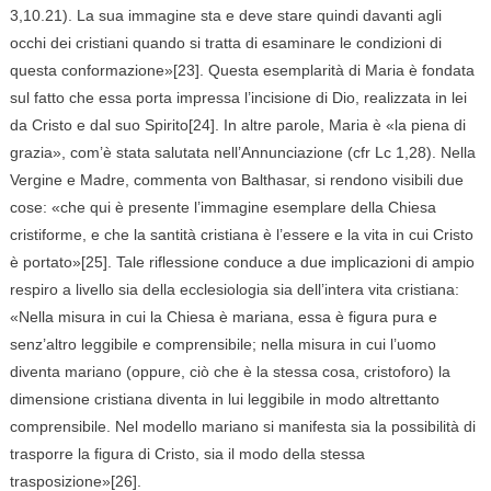
3,10.21). La sua immagine sta e deve stare quindi davanti agli
occhi dei cristiani quando si tratta di esaminare le condizioni di
questa conformazione»[23]. Questa esemplarità di Maria è fondata
sul fatto che essa porta impressa l’incisione di Dio, realizzata in lei
da Cristo e dal suo Spirito[24]. In altre parole, Maria è «la piena di
grazia», com’è stata salutata nell’Annunciazione (cfr Lc 1,28). Nella
Vergine e Madre, commenta von Balthasar, si rendono visibili due
cose: «che qui è presente l’immagine esemplare della Chiesa
cristiforme, e che la santità cristiana è l’essere e la vita in cui Cristo
è portato»[25]. Tale riflessione conduce a due implicazioni di ampio
respiro a livello sia della ecclesiologia sia dell’intera vita cristiana:
«Nella misura in cui la Chiesa è mariana, essa è figura pura e
senz’altro leggibile e comprensibile; nella misura in cui l’uomo
diventa mariano (oppure, ciò che è la stessa cosa, cristoforo) la
dimensione cristiana diventa in lui leggibile in modo altrettanto
comprensibile. Nel modello mariano si manifesta sia la possibilità di
trasporre la figura di Cristo, sia il modo della stessa
trasposizione»[26].