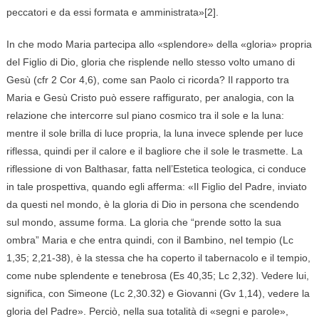
peccatori e da essi formata e amministrata»[2].
In che modo Maria partecipa allo «splendore» della «gloria» propria
del Figlio di Dio, gloria che risplende nello stesso volto umano di
Gesù (cfr 2 Cor 4,6), come san Paolo ci ricorda? Il rapporto tra
Maria e Gesù Cristo può essere raffigurato, per analogia, con la
relazione che intercorre sul piano cosmico tra il sole e la luna:
mentre il sole brilla di luce propria, la luna invece splende per luce
riflessa, quindi per il calore e il bagliore che il sole le trasmette. La
riflessione di von Balthasar, fatta nell’Estetica teologica, ci conduce
in tale prospettiva, quando egli afferma: «Il Figlio del Padre, inviato
da questi nel mondo, è la gloria di Dio in persona che scendendo
sul mondo, assume forma. La gloria che “prende sotto la sua
ombra” Maria e che entra quindi, con il Bambino, nel tempio (Lc
1,35; 2,21-38), è la stessa che ha coperto il tabernacolo e il tempio,
come nube splendente e tenebrosa (Es 40,35; Lc 2,32). Vedere lui,
significa, con Simeone (Lc 2,30.32) e Giovanni (Gv 1,14), vedere la
gloria del Padre». Perciò, nella sua totalità di «segni e parole»,