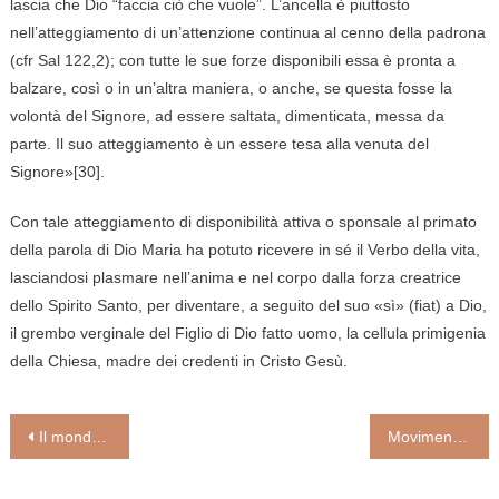
lascia che Dio “faccia ciò che vuole”. L’ancella è piuttosto
nell’atteggiamento di un’attenzione continua al cenno della padrona
(cfr Sal 122,2); con tutte le sue forze disponibili essa è pronta a
balzare, così o in un’altra maniera, o anche, se questa fosse la
volontà del Signore, ad essere saltata, dimenticata, messa da
parte. Il suo atteggiamento è un essere tesa alla venuta del
Signore»[30].
Con tale atteggiamento di disponibilità attiva o sponsale al primato
della parola di Dio Maria ha potuto ricevere in sé il Verbo della vita,
lasciandosi plasmare nell’anima e nel corpo dalla forza creatrice
dello Spirito Santo, per diventare, a seguito del suo «sì» (fiat) a Dio,
il grembo verginale del Figlio di Dio fatto uomo, la cellula primigenia
della Chiesa, madre dei credenti in Cristo Gesù.
Navigazione
Il mondo ha paura di tutto, fuorché del peccato.
Movimenti ecclesiali e papa Francesco (di Paolo Scarafoni e Filomena Rizzo)
articoli