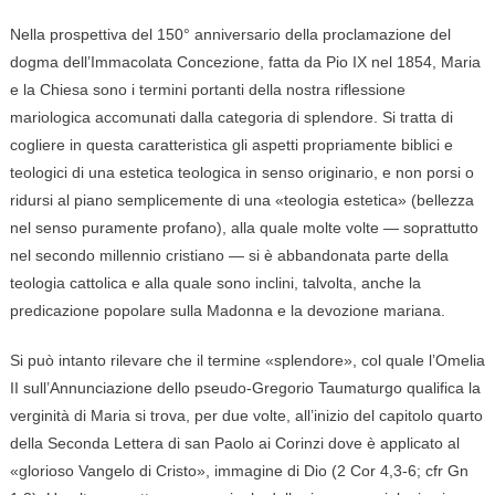
Nella prospettiva del 150° anniversario della proclamazione del
dogma dell’Immacolata Concezione, fatta da Pio IX nel 1854, Maria
e la Chiesa sono i termini portanti della nostra riflessione
mariologica accomunati dalla categoria di splendore. Si tratta di
cogliere in questa caratteristica gli aspetti propriamente biblici e
teologici di una estetica teologica in senso originario, e non porsi o
ridursi al piano semplicemente di una «teologia estetica» (bellezza
nel senso puramente profano), alla quale molte volte — soprattutto
nel secondo millennio cristiano — si è abbandonata parte della
teologia cattolica e alla quale sono inclini, talvolta, anche la
predicazione popolare sulla Madonna e la devozione mariana.
Si può intanto rilevare che il termine «splendore», col quale l’Omelia
II sull’Annunciazione dello pseudo-Gregorio Taumaturgo qualifica la
verginità di Maria si trova, per due volte, all’inizio del capitolo quarto
della Seconda Lettera di san Paolo ai Corinzi dove è applicato al
«glorioso Vangelo di Cristo», immagine di Dio (2 Cor 4,3-6; cfr Gn