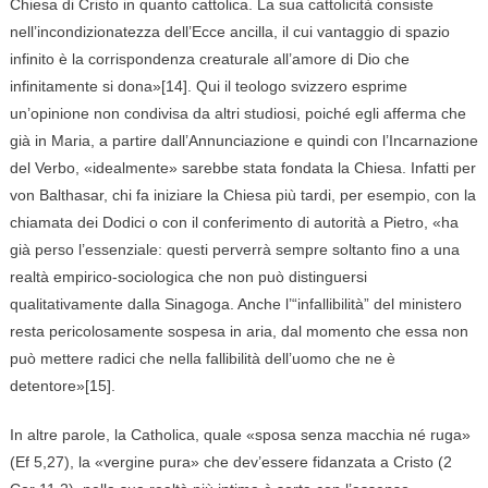
Chiesa di Cristo in quanto cattolica. La sua cattolicità consiste
nell’incondizionatezza dell’Ecce ancilla, il cui vantaggio di spazio
infinito è la corrispondenza creaturale all’amore di Dio che
infinitamente si dona»[14]. Qui il teologo svizzero esprime
un’opinione non condivisa da altri studiosi, poiché egli afferma che
già in Maria, a partire dall’Annunciazione e quindi con l’Incarnazione
del Verbo, «idealmente» sarebbe stata fondata la Chiesa. Infatti per
von Balthasar, chi fa iniziare la Chiesa più tardi, per esempio, con la
chiamata dei Dodici o con il conferimento di autorità a Pietro, «ha
già perso l’essenziale: questi perverrà sempre soltanto fino a una
realtà empirico-sociologica che non può distinguersi
qualitativamente dalla Sinagoga. Anche l’“infallibilità” del ministero
resta pericolosamente sospesa in aria, dal momento che essa non
può mettere radici che nella fallibilità dell’uomo che ne è
detentore»[15].
In altre parole, la Catholica, quale «sposa senza macchia né ruga»
(Ef 5,27), la «vergine pura» che dev’essere fidanzata a Cristo (2