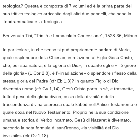
teologica? Questa è composta di 7 volumi ed è la prima parte del
suo trittico teologico arricchito dagli altri due pannelli, che sono la
Teodrammatica e la Teologica.
Benvenuto Tisi, “Trinità e Immacolata Concezione”, 1528-36, Milano
In particolare, in che senso si può propriamente parlare di Maria,
quale «splendore della Chiesa», in relazione al Figlio Gesù Cristo,
che, per sua natura, è la «gloria di Dio», in quanto egli è «il Signore
della gloria» (1 Cor 2,8), è l’«irradiazione» o splendore riflesso della
stessa gloria del Padre (cfr Eb 1,3)? In quanto Figlio di Dio
diventato uomo (cfr Gv 1,14), Gesù Cristo porta in sé, e trasmette,
tutto il peso della gloria divina, ossia della divinità e della
trascendenza divina espressa quale kâbôd nell’Antico Testamento e
quale doxa nel Nuovo Testamento. Proprio nella sua condizione
umana e storica di Verbo incarnato, Gesù di Nazaret è diventato,
secondo la nota formula di sant’Ireneo, «la visibilità del Dio
invisibile» (cfr Gv 1,18).