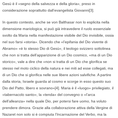
Gesù è il «segno della salvezza e della gloria», preso in
considerazione soprattutto dall’evangelista Giovanni[3].
In questo contesto, anche se von Balthasar non lo esplicita nella
dimensione mariologica, si può già intravedere il ruolo essenziale
svolto da Maria nella manifestazione visibile del Dio invisibile, ossia
nel suo farsi «storia». Dicendo che «l’epifania del Dio vivente di
Abramo» «è lo stesso Dio di Gesù», il teologo svizzero sottolinea
che non si tratta dell’apparizione di un Dio cosmico, «ma di un Dio
storico», vale a dire che «non si tratta di un Dio che glorifica se
stesso nel moto ciclico della natura e nei miti ad esse collegati, ma
di un Dio che si glorifica nelle sue libere azioni salvifiche. A partire
dalla storia, Israele guarda al cosmo e scorge in esso questo suo
Dio del Patto, libero e sovrano»[4]. Maria è il «luogo» privilegiato, il
«tabernacolo santo», la «tenda» del convegno o «l’arca
dell’alleanza» nella quale Dio, per potersi fare uomo, ha voluto
prendere dimora. Grazie alla collaborazione attiva della Vergine di
Nazaret non solo si è compiuta l’Incarnazione del Verbo, ma la