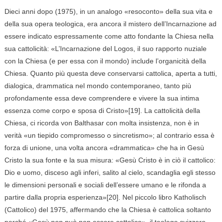
Dieci anni dopo (1975), in un analogo «resoconto» della sua vita e
della sua opera teologica, era ancora il mistero dell’Incarnazione ad
essere indicato espressamente come atto fondante la Chiesa nella
sua cattolicità: «L’Incarnazione del Logos, il suo rapporto nuziale
con la Chiesa (e per essa con il mondo) include l’organicità della
Chiesa. Quanto più questa deve conservarsi cattolica, aperta a tutti,
dialogica, drammatica nel mondo contemporaneo, tanto più
profondamente essa deve comprendere e vivere la sua intima
essenza come corpo e sposa di Cristo»[19]. La cattolicità della
Chiesa, ci ricorda von Balthasar con molta insistenza, non è in
verità «un tiepido compromesso o sincretismo»; al contrario essa è
forza di unione, una volta ancora «drammatica» che ha in Gesù
Cristo la sua fonte e la sua misura: «Gesù Cristo è in ciò il cattolico:
Dio e uomo, disceso agli inferi, salito al cielo, scandaglia egli stesso
le dimensioni personali e sociali dell’essere umano e le rifonda a
partire dalla propria esperienza»[20]. Nel piccolo libro Katholisch
(Cattolico) del 1975, affermando che la Chiesa è cattolica soltanto
perché «Gesù non può non essere cattolico», il teologo svizzero