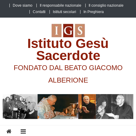
Skip
Dove siamo
Il responsabile nazionale
Il consiglio nazionale
to
Contatti
Istituti secolari
In Preghiera
content
Istituto Gesù
Sacerdote
FONDATO DAL BEATO GIACOMO
ALBERIONE