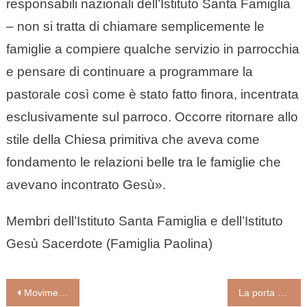
responsabili nazionali dell’Istituto Santa Famiglia
– non si tratta di chiamare semplicemente le
famiglie a compiere qualche servizio in parrocchia
e pensare di continuare a programmare la
pastorale così come è stato fatto finora, incentrata
esclusivamente sul parroco. Occorre ritornare allo
stile della Chiesa primitiva che aveva come
fondamento le relazioni belle tra le famiglie che
avevano incontrato Gesù».
Membri dell’Istituto Santa Famiglia e dell’Istituto
Gesù Sacerdote (Famiglia Paolina)
Navigazione
Movimenti ecclesiali e papa Francesco (di Paolo Scarafoni e Filomena Rizzo)
La porta della speranza (II predica di Avvento 2022 di padre Raniero Cantalamessa)