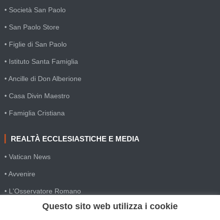
• Società San Paolo
• San Paolo Store
• Figlie di San Paolo
• Istituto Santa Famiglia
• Ancille di Don Alberione
• Casa Divin Maestro
• Famiglia Cristiana
REALTÀ ECCLESIASTICHE E MEDIA
• Vatican News
• Avvenire
• L'Osservatore Romano
Questo sito web utilizza i cookie
• SIR Agenzia d'informazione