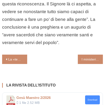
questa riconoscenza. Il Signore là ci aspetta, a
vedere se nonostante tutto siamo capaci di
continuare a fare un po’ di bene alla gente”. La
conclusione è una preghiera e un augurio di
“avere sacerdoti che siano veramente santi e
veramente servi del popolo”.
Navigazione
La «temperatura percepita» la fa anche la buona politica (di Rosanna Virgili)
I ministeri una ricchezza. No alla clericalizzazione dei laici (dalla Settimana liturgica nazionale a Salerno)
articoli
LA RIVISTA DELL’ISTITUTO
Gesù Maestro 2/2026
Download
1 file
2.52 MB