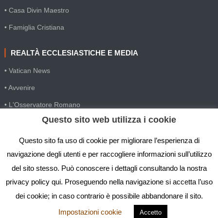
• Casa Divin Maestro
• Famiglia Cristiana
REALTÀ ECCLESIASTICHE E MEDIA
• Vatican News
• Avvenire
• L'Osservatore Romano
Questo sito web utilizza i cookie
• SIR Agenzia d'informazione
• Gesuiti Villapizzone
Questo sito fa uso di cookie per migliorare l’esperienza di
navigazione degli utenti e per raccogliere informazioni sull’utilizzo
• Settimana della Comunicazione
del sito stesso. Può conoscere i dettagli consultando la nostra
• Festival Biblico
privacy policy qui. Proseguendo nella navigazione si accetta l’uso
dei cookie; in caso contrario è possibile abbandonare il sito.
Impostazioni cookie
Accetto
IGS - Istituto Gesù Sacerdote © Copyright 2019