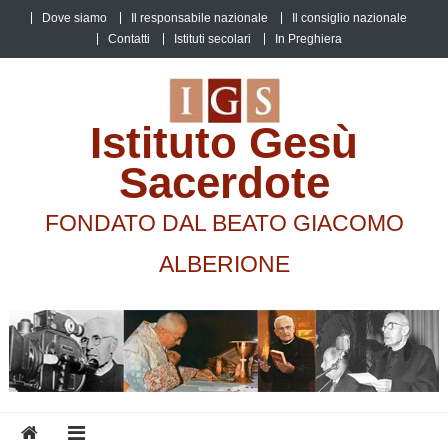
Skip
Dove siamo
Il responsabile nazionale
Il consiglio nazionale
to
Contatti
Istituti secolari
In Preghiera
content
Istituto Gesù
Sacerdote
FONDATO DAL BEATO GIACOMO
ALBERIONE