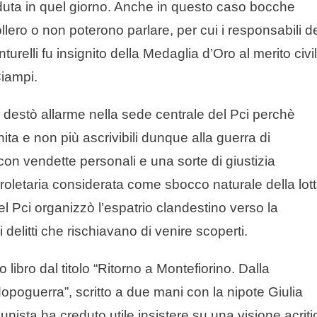
aduta in quel giorno. Anche in questo caso bocche
lero o non poterono parlare, per cui i responsabili d
turelli fu insignito della Medaglia d’Oro al merito civi
Ciampi.
e destò allarme nella sede centrale del Pci perchè
ita e non più ascrivibili dunque alla guerra di
con vendette personali e una sorte di giustizia
roletaria considerata come sbocco naturale della lot
el Pci organizzò l’espatrio clandestino verso la
 delitti che rischiavano di venire scoperti.
libro dal titolo “Ritorno a Montefiorino. Dalla
opoguerra”, scritto a due mani con la nipote Giulia
nista ha creduto utile insistere su una visione acriti