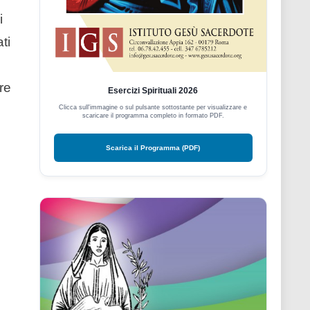
i
ti
re
Esercizi Spirituali 2026
Clicca sull'immagine o sul pulsante sottostante per visualizzare e
scaricare il programma completo in formato PDF.
Scarica il Programma (PDF)