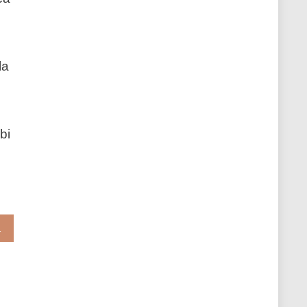
la
bi
FIRMATA” RUPNIK