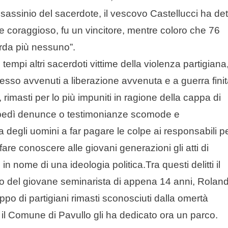
ssassinio del sacerdote, il vescovo Castellucci ha det
e coraggioso, fu un vincitore, mentre coloro che 76
corda più nessuno”.
empi altri sacerdoti vittime della violenza partigiana
pesso avvenuti a liberazione avvenuta e a guerra finit
, rimasti per lo più impuniti in ragione della cappa di
impedì denunce o testimonianze scomode e
 degli uomini a far pagare le colpe ai responsabili p
are conoscere alle giovani generazioni gli atti di
n nome di una ideologia politica.
Tra questi delitti il
lo del giovane seminarista di appena 14 anni, Rolan
ppo di partigiani rimasti sconosciuti dalla omertà
a il Comune di Pavullo gli ha dedicato ora un parco.