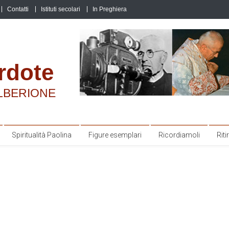
Contatti
Istituti secolari
In Preghiera
rdote
LBERIONE
Spiritualità Paolina
Figure esemplari
Ricordiamoli
Ritir