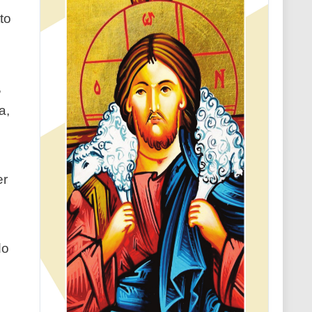
to
,
a,
er
do