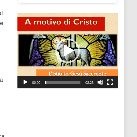
el
Video
le
Player
ta
00:00
02:23
ca