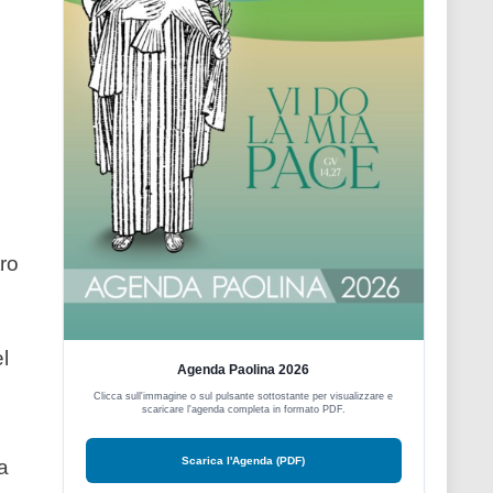
i
ro
l
Agenda Paolina 2026
Clicca sull'immagine o sul pulsante sottostante per visualizzare e
scaricare l'agenda completa in formato PDF.
Scarica l'Agenda (PDF)
a