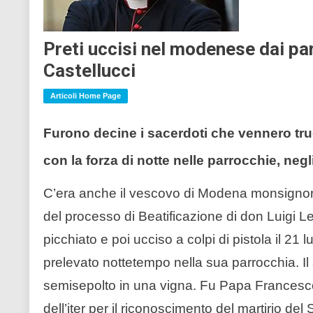
Preti uccisi nel modenese dai pa
Castellucci
Articoli Home Page
Furono decine i sacerdoti che vennero tru
con la forza di notte nelle parrocchie, neg
C’era anche il vescovo di Modena monsignor C
del processo di Beatificazione di don Luigi Le
picchiato e poi ucciso a colpi di pistola il 21
prelevato nottetempo nella sua parrocchia. I
semisepolto in una vigna. Fu Papa Francesco a
dell’iter per il riconoscimento del martirio de