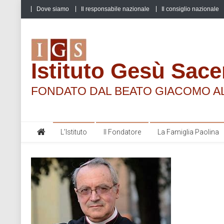
Skip
Dove siamo
Il responsabile nazionale
Il consiglio nazionale
to
content
Istituto Gesù Sace
FONDATO DAL BEATO GIACOMO A
L’Istituto
Il Fondatore
La Famiglia Paolina