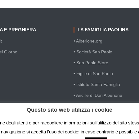
IA E PREGHIERA
LA FAMIGLIA PAOLINA
t
• Alberione.org
el Giorno
• Società San Paolo
• San Paolo Store
• Figlie di San Paolo
• Istituto Santa Famiglia
• Ancille di Don Alberione
• Casa Divin Maestro
Questo sito web utilizza i cookie
• Famiglia Cristiana
e degli utenti e per raccogliere informazioni sull’utilizzo del sito ste
avigazione si accetta l’uso dei cookie; in caso contrario è possibile 