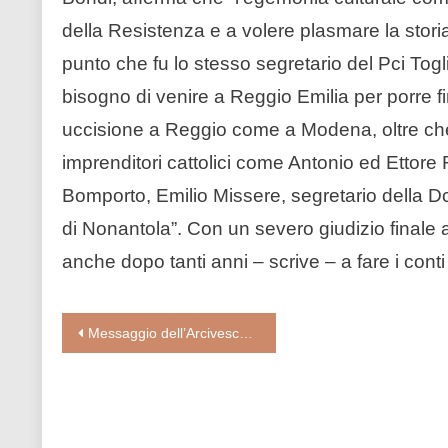
della Resistenza e a volere plasmare la storia 
punto che fu lo stesso segretario del Pci Togliat
bisogno di venire a Reggio Emilia per porre fi
uccisione a Reggio come a Modena, oltre che di
imprenditori cattolici come Antonio ed Ettore R
Bomporto, Emilio Missere, segretario della D
di Nonantola”. Con un severo giudizio finale ai 
anche dopo tanti anni – scrive – a fare i conti
Navigazione
Messaggio dell’Arcivescovo di Napoli, Mons. Mimmo Battaglia, ai “grandi” del G20
articoli