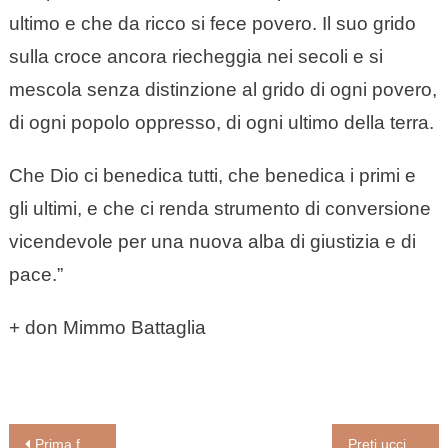
ultimo e che da ricco si fece povero. Il suo grido
sulla croce ancora riecheggia nei secoli e si
mescola senza distinzione al grido di ogni povero,
di ogni popolo oppresso, di ogni ultimo della terra.
Che Dio ci benedica tutti, che benedica i primi e
gli ultimi, e che ci renda strumento di conversione
vicendevole per una nuova alba di giustizia e di
pace.”
+ don Mimmo Battaglia
Navigazione
Prima festa della Madonna del Silenzio che si celebra il primo agosto ad Avezzano
Preti uccisi nel modenese dai partigiani comunisti: ricordo del vescovo Castellucci