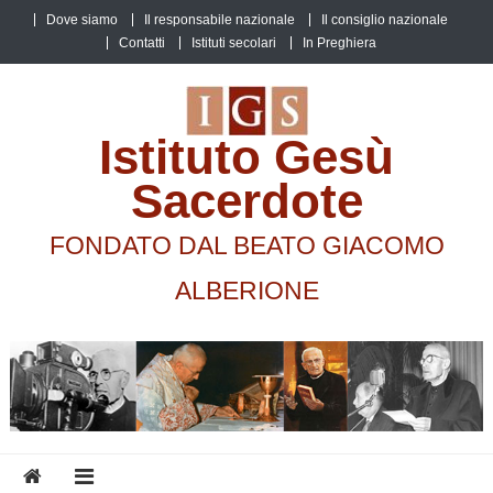
Skip
Dove siamo
Il responsabile nazionale
Il consiglio nazionale
to
Contatti
Istituti secolari
In Preghiera
content
Istituto Gesù
Sacerdote
FONDATO DAL BEATO GIACOMO
ALBERIONE