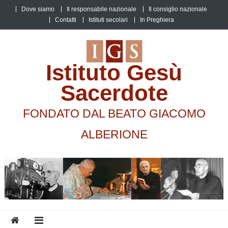
Skip
Dove siamo
Il responsabile nazionale
Il consiglio nazionale
to
Contatti
Istituti secolari
In Preghiera
content
Istituto Gesù
Sacerdote
FONDATO DAL BEATO GIACOMO
ALBERIONE