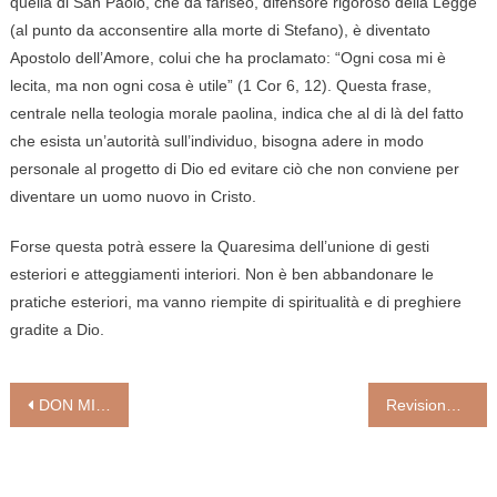
quella di San Paolo, che da fariseo, difensore rigoroso della Legge
(al punto da acconsentire alla morte di Stefano), è diventato
Apostolo dell’Amore, colui che ha proclamato: “Ogni cosa mi è
lecita, ma non ogni cosa è utile” (1 Cor 6, 12). Questa frase,
centrale nella teologia morale paolina, indica che al di là del fatto
che esista un’autorità sull’individuo, bisogna adere in modo
personale al progetto di Dio ed evitare ciò che non conviene per
diventare un uomo nuovo in Cristo.
Forse questa potrà essere la Quaresima dell’unione di gesti
esteriori e atteggiamenti interiori. Non è ben abbandonare le
pratiche esteriori, ma vanno riempite di spiritualità e di preghiere
gradite a Dio.
Navigazione
DON MICHELE CIPRIANI
Revisione dei seminari? Prima la riforma del prete di Giuseppe Guglielmi
articoli