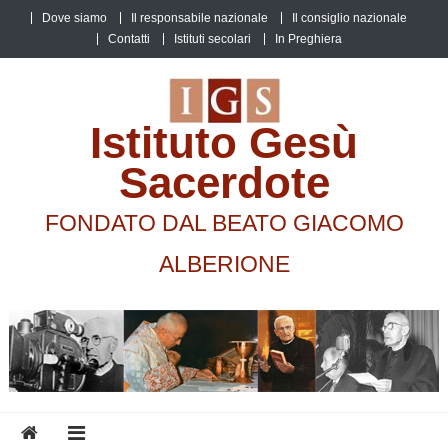
Skip
Dove siamo
Il responsabile nazionale
Il consiglio nazionale
to
Contatti
Istituti secolari
In Preghiera
content
Istituto Gesù
Sacerdote
FONDATO DAL BEATO GIACOMO
ALBERIONE