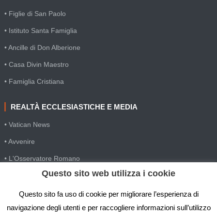
• Figlie di San Paolo
• Istituto Santa Famiglia
• Ancille di Don Alberione
• Casa Divin Maestro
• Famiglia Cristiana
REALTÀ ECCLESIASTICHE E MEDIA
• Vatican News
• Avvenire
• L'Osservatore Romano
Questo sito web utilizza i cookie
• SIR Agenzia d'informazione
• Gesuiti Villapizzone
Questo sito fa uso di cookie per migliorare l’esperienza di
navigazione degli utenti e per raccogliere informazioni sull’utilizzo
• Settimana della Comunicazione