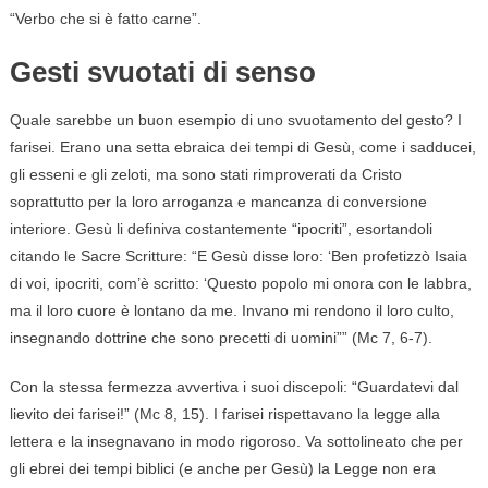
“Verbo che si è fatto carne”.
Gesti svuotati di senso
Quale sarebbe un buon esempio di uno svuotamento del gesto? I
farisei. Erano una setta ebraica dei tempi di Gesù, come i sadducei,
gli esseni e gli zeloti, ma sono stati rimproverati da Cristo
soprattutto per la loro arroganza e mancanza di conversione
interiore. Gesù li definiva costantemente “ipocriti”, esortandoli
citando le Sacre Scritture: “E Gesù disse loro: ‘Ben profetizzò Isaia
di voi, ipocriti, com’è scritto: ‘Questo popolo mi onora con le labbra,
ma il loro cuore è lontano da me. Invano mi rendono il loro culto,
insegnando dottrine che sono precetti di uomini”” (Mc 7, 6-7).
Con la stessa fermezza avvertiva i suoi discepoli: “Guardatevi dal
lievito dei farisei!” (Mc 8, 15). I farisei rispettavano la legge alla
lettera e la insegnavano in modo rigoroso. Va sottolineato che per
gli ebrei dei tempi biblici (e anche per Gesù) la Legge non era