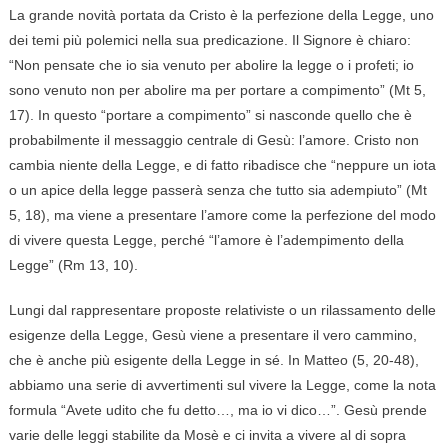
La grande novità portata da Cristo è la perfezione della Legge, uno
dei temi più polemici nella sua predicazione. Il Signore è chiaro:
“Non pensate che io sia venuto per abolire la legge o i profeti; io
sono venuto non per abolire ma per portare a compimento” (Mt 5,
17). In questo “portare a compimento” si nasconde quello che è
probabilmente il messaggio centrale di Gesù: l’amore. Cristo non
cambia niente della Legge, e di fatto ribadisce che “neppure un iota
o un apice della legge passerà senza che tutto sia adempiuto” (Mt
5, 18), ma viene a presentare l’amore come la perfezione del modo
di vivere questa Legge, perché “l’amore è l’adempimento della
Legge” (Rm 13, 10).
Lungi dal rappresentare proposte relativiste o un rilassamento delle
esigenze della Legge, Gesù viene a presentare il vero cammino,
che è anche più esigente della Legge in sé. In Matteo (5, 20-48),
abbiamo una serie di avvertimenti sul vivere la Legge, come la nota
formula “Avete udito che fu detto…, ma io vi dico…”. Gesù prende
varie delle leggi stabilite da Mosè e ci invita a vivere al di sopra