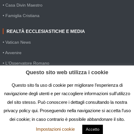
• Casa Divin Maestro
• Famiglia Cristiana
REALTÀ ECCLESIASTICHE E MEDIA
• Vatican News
• Avvenire
• L'Osservatore Romano
Questo sito web utilizza i cookie
• SIR Agenzia d'informazione
• Gesuiti Villapizzone
Questo sito fa uso di cookie per migliorare l’esperienza di
navigazione degli utenti e per raccogliere informazioni sull’utilizzo
• Settimana della Comunicazione
del sito stesso. Può conoscere i dettagli consultando la nostra
• Festival Biblico
privacy policy qui. Proseguendo nella navigazione si accetta l’uso
dei cookie; in caso contrario è possibile abbandonare il sito.
Impostazioni cookie
Accetto
IGS - Istituto Gesù Sacerdote © Copyright 2019