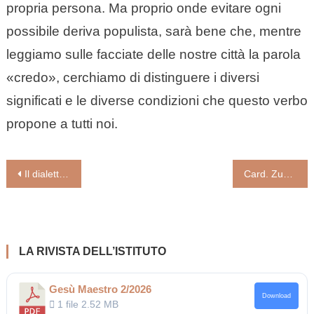
propria persona. Ma proprio onde evitare ogni
possibile deriva populista, sarà bene che, mentre
leggiamo sulle facciate delle nostre città la parola
«credo», cerchiamo di distinguere i diversi
significati e le diverse condizioni che questo verbo
propone a tutti noi.
Navigazione
Il dialetto femminile di Maria (di Luigi Maria Epicoco)
Card. Zuppi: riaprire ora vita e speranza. Disincanto, valori e scelte forti
articoli
LA RIVISTA DELL’ISTITUTO
Gesù Maestro 2/2026
Download
1 file
2.52 MB