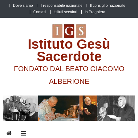
Skip
Dove siamo
Il responsabile nazionale
Il consiglio nazionale
to
Contatti
Istituti secolari
In Preghiera
content
Istituto Gesù
Sacerdote
FONDATO DAL BEATO GIACOMO
ALBERIONE