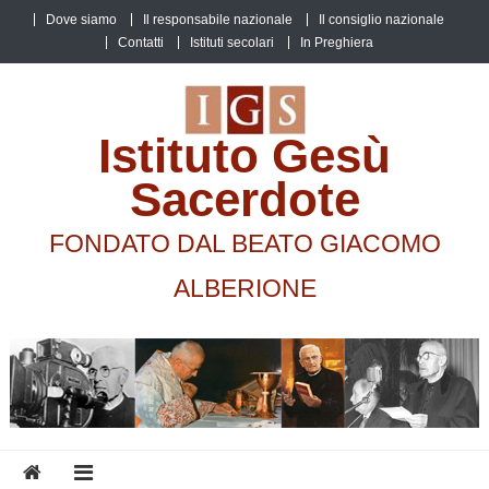
Skip
Dove siamo
Il responsabile nazionale
Il consiglio nazionale
to
Contatti
Istituti secolari
In Preghiera
content
Istituto Gesù
Sacerdote
FONDATO DAL BEATO GIACOMO
ALBERIONE