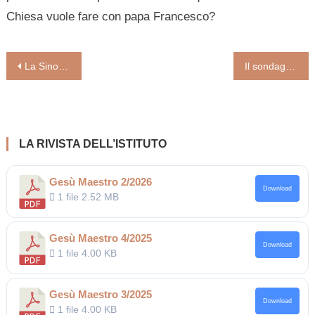
Chiesa vuole fare con papa Francesco?
Navigazione
La Sinodalità diventa prassi della Chiesa. Padre Antonio Spadaro: “Oggi la Chiesa è un luogo di grandi differenze, e stiamo parlando di una comunità che attraversa barriere spaziali e culturali”
Il sondaggio. «La formazione integrale dei preti non può trascurare l’affettività»
articoli
LA RIVISTA DELL’ISTITUTO
Gesù Maestro 2/2026
Download
1 file
2.52 MB
Gesù Maestro 4/2025
Download
1 file
4.00 KB
Gesù Maestro 3/2025
Download
1 file
4.00 KB